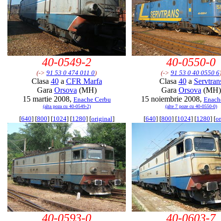
40-0549-2
40-0550-0
(->
91 53 0 474 011 0
)
(->
91 53 0 40 0550 6
Clasa
40
a
CFR Marfa
Clasa
40
a
Servtran
Gara
Orsova
(MH)
Gara
Orsova
(MH)
15 martie 2008,
15 noiembrie 2008,
Enache Cerbu
Enach
(alta poza cu 40-0549-2)
(alte 7 poze cu 40-0550-0)
[
640
] [
800
] [
1024
] [
1280
] [
original
]
[
640
] [
800
] [
1024
] [
1280
] [
or
40-0593-0
40-0603-7