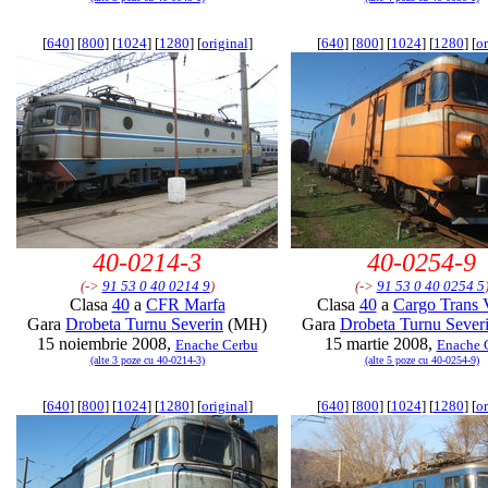
[
640
] [
800
] [
1024
] [
1280
] [
original
]
[
640
] [
800
] [
1024
] [
1280
] [
or
40-0214-3
40-0254-9
(->
91 53 0 40 0214 9
)
(->
91 53 0 40 0254 5
Clasa
40
a
CFR Marfa
Clasa
40
a
Cargo Trans 
Gara
Drobeta Turnu Severin
(MH)
Gara
Drobeta Turnu Sever
15 noiembrie 2008,
15 martie 2008,
Enache Cerbu
Enache 
(alte 3 poze cu 40-0214-3)
(alte 5 poze cu 40-0254-9)
[
640
] [
800
] [
1024
] [
1280
] [
original
]
[
640
] [
800
] [
1024
] [
1280
] [
or