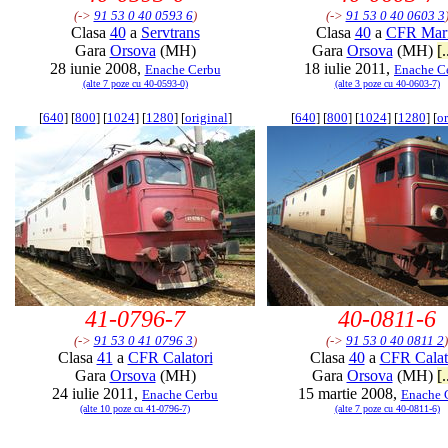
(->
91 53 0 40 0593 6
)
(->
91 53 0 40 0603 3
Clasa
40
a
Servtrans
Clasa
40
a
CFR Mar
Gara
Orsova
(MH)
Gara
Orsova
(MH)
[.
28 iunie 2008,
18 iulie 2011,
Enache Cerbu
Enache C
(alte 7 poze cu 40-0593-0)
(alte 3 poze cu 40-0603-7)
[
640
] [
800
] [
1024
] [
1280
] [
original
]
[
640
] [
800
] [
1024
] [
1280
] [
or
41-0796-7
40-0811-6
(->
91 53 0 41 0796 3
)
(->
91 53 0 40 0811 2
)
Clasa
41
a
CFR Calatori
Clasa
40
a
CFR Calat
Gara
Orsova
(MH)
Gara
Orsova
(MH)
[.
24 iulie 2011,
15 martie 2008,
Enache Cerbu
Enache 
(alte 10 poze cu 41-0796-7)
(alte 7 poze cu 40-0811-6)