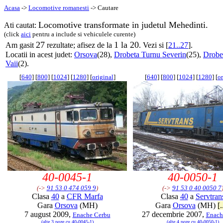
Acasa
->
Locomotive romanesti
-> Cautare
Locomotive transformate in judetul Mehedinti.
Ati cautat:
(click
aici
pentru a include si vehiculele curente)
27
1 la 20
Am gasit
rezultate; afisez de la
. Vezi si [
21..27
].
Locatii in acest judet:
Orsova
(28),
Drobeta Turnu Severin
(25),
Drobe
Vaii
(2).
[
640
] [
800
] [
1024
] [
1280
] [
original
]
[
640
] [
800
] [
1024
] [
1280
] [
or
40-0045-1
40-0050-1
(->
91 53 0 474 059 9
)
(->
91 53 0 40 0050 7
Clasa
40
a
CFR Marfa
Clasa
40
a
Servtran
Gara
Orsova
(MH)
Gara
Orsova
(MH)
[.
7 august 2009,
27 decembrie 2007,
Enache Cerbu
Enach
(alte 3 poze cu 40-0045-1)
(alte 4 poze cu 40-0050-1)