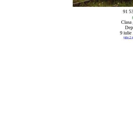
91 5
Clasa
De
9 iuli
(alte 2