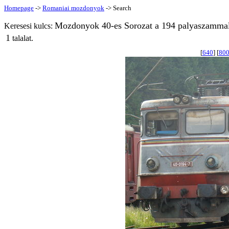
Homepage
->
Romaniai mozdonyok
-> Search
Mozdonyok 40-es Sorozat a 194 palyaszammal
Keresesi kulcs:
1
talalat.
[
640
] [
80