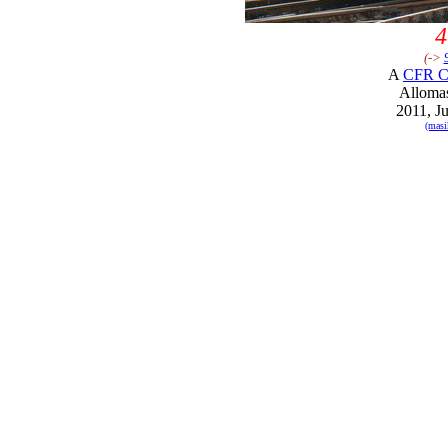
4
(->
A
CFR Ca
Alloma
2011, Ju
(masi