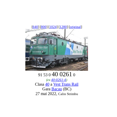
[
640
] [
800
] [
1024
] [
1280
] [
original
]
40 0261
91 53 0
0
(ex
40-0261-4
)
Clasa
40
a
Vest Trans Rail
Gara
Bacau
(BC)
27 mai 2022,
Calin Strimbu