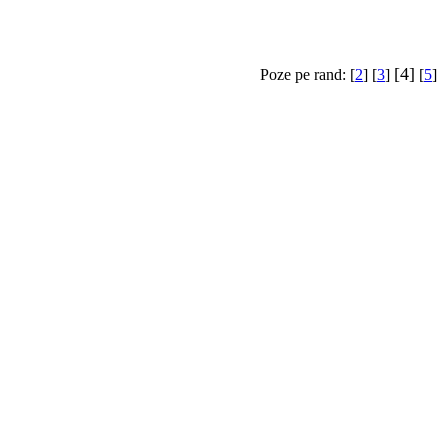
[4]
Poze pe rand: [
2
] [
3
]
[
5
]