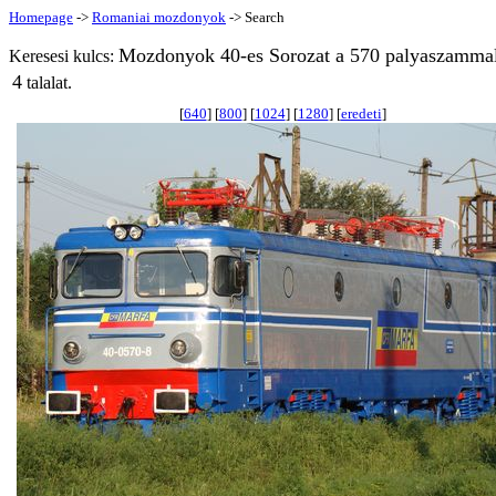
Homepage
->
Romaniai mozdonyok
-> Search
Mozdonyok 40-es Sorozat a 570 palyaszammal
Keresesi kulcs:
4
talalat.
[
640
] [
800
] [
1024
] [
1280
] [
eredeti
]