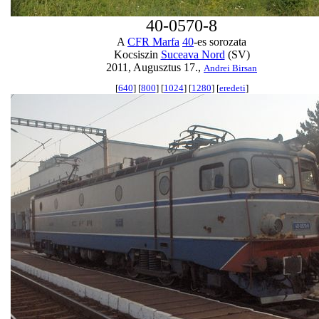
40-0570-8
A
CFR Marfa
40
-es sorozata
Kocsiszin
Suceava Nord
(SV)
2011, Augusztus 17.,
Andrei Birsan
[
640
] [
800
] [
1024
] [
1280
] [
eredeti
]