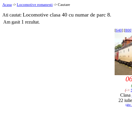
Acasa
->
Locomotive romanesti
-> Cautare
Locomotive clasa 40 cu numar de parc 8.
Ati cautat:
1
Am gasit
rezultat.
[
640
] [
800
0
(->
Clasa
22 iuli
(alte