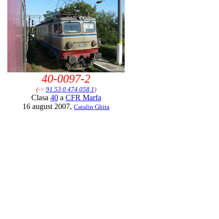
40-0097-2
(->
91 53 0 474 058 1
)
Clasa
40
a
CFR Marfa
16 august 2007,
Catalin Ghita