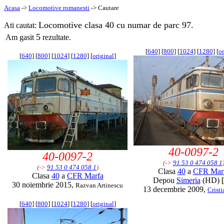
Acasa
->
Locomotive romanesti
-> Cautare
Locomotive clasa 40 cu numar de parc 97.
Ati cautat:
5
Am gasit
rezultate.
[
640
] [
800
] [
1024
] [
1280
] [
or
[
640
] [
800
] [
1024
] [
1280
] [
original
]
40-0097-2
40-0097-2
(->
91 53 0 474 058 1
(->
91 53 0 474 058 1
)
Clasa
40
a
CFR Mar
Clasa
40
a
CFR Marfa
Depou
Simeria
(HD)
[
30 noiembrie 2015,
Razvan Artinescu
13 decembrie 2009,
Cristi
[
640
] [
800
] [
1024
] [
1280
] [
original
]