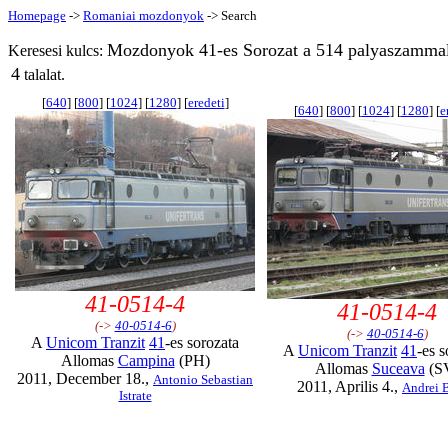
Homepage
->
Romaniai mozdonyok
-> Search
Mozdonyok 41-es Sorozat a 514 palyaszammal
Keresesi kulcs:
4
talalat.
[
640
] [
800
] [
1024
] [
1280
] [
eredeti
]
[
640
] [
800
] [
1024
] [
1280
] [
e
41-0514-4
41-0514-4
(->
40-0514-6
)
(->
40-0514-6
)
A
Unicom Tranzit
41
-es sorozata
A
Unicom Tranzit
41
-es s
Allomas
Campina
(PH)
Allomas
Suceava
(S
2011, December 18.,
Antonio Sebastian
2011, Aprilis 4.,
Andrei 
Istrate