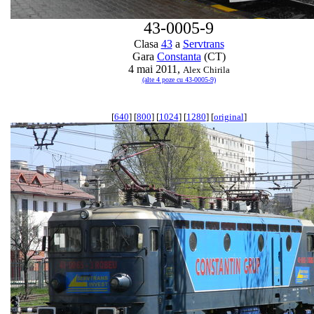
43-0005-9
Clasa
43
a
Servtrans
Gara
Constanta
(CT)
4 mai 2011,
Alex Chirila
(alte 4 poze cu 43-0005-9)
[
640
] [
800
] [
1024
] [
1280
] [
original
]