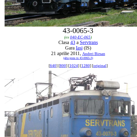
43-0065-3
(ex
040-EC-065
)
Clasa
43
a
Servtrans
Gara
Iasi
(IS)
21 aprilie 2011,
Andrei Birsan
(alta poza cu 43-0065-3)
[
640
] [
800
] [
1024
] [
1280
] [
original
]