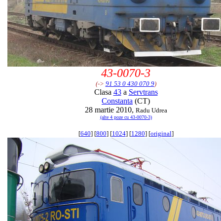
43-0070-3
(->
91 53 0 430 070 9
)
Clasa
43
a
Servtrans
Constanta
(CT)
28 martie 2010,
Radu Udrea
(alte 4 poze cu 43-0070-3)
[
640
] [
800
] [
1024
] [
1280
] [
original
]