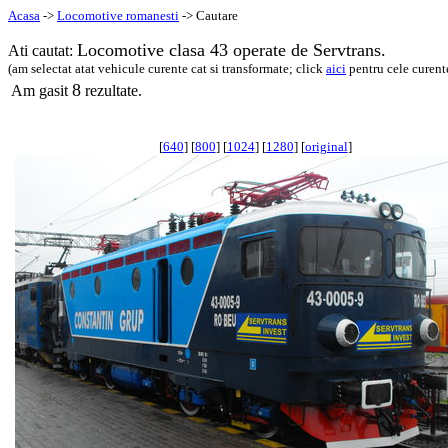
Acasa
->
Locomotive romanesti
-> Cautare
Locomotive clasa 43 operate de Servtrans.
Ati cautat:
(am selectat atat vehicule curente cat si transformate; click
aici
pentru cele curent
8
Am gasit
rezultate.
[
640
] [
800
] [
1024
] [
1280
] [
original
]