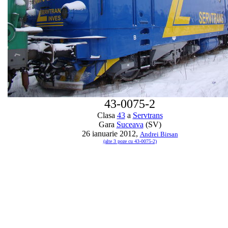
43-0075-2
Clasa
43
a
Servtrans
Gara
Suceava
(SV)
26 ianuarie 2012,
Andrei Birsan
(alte 3 poze cu 43-0075-2)