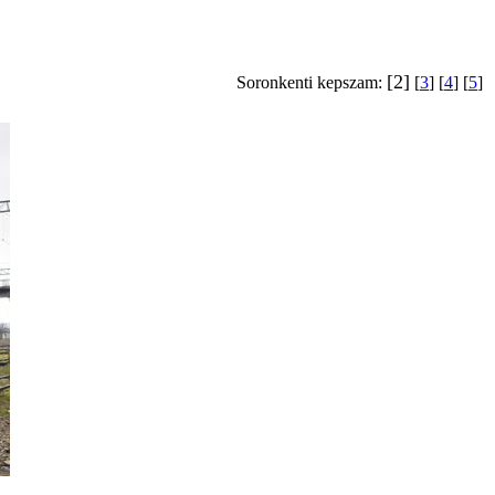
[2]
Soronkenti kepszam:
[
3
] [
4
] [
5
]