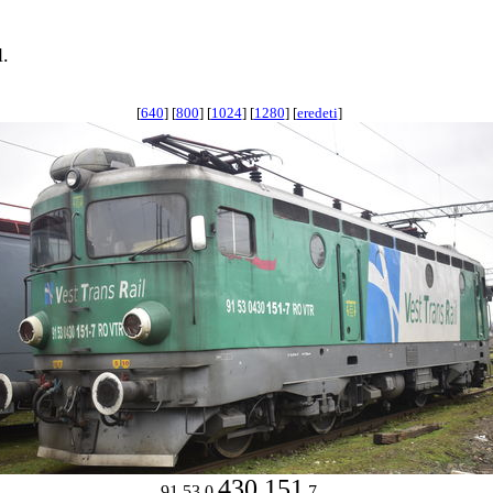
.
[
640
] [
800
] [
1024
] [
1280
] [
eredeti
]
430 151
91 53 0
7