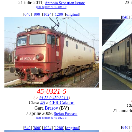
21 iulie 2011,
23 
Antonio Sebastian Istrate
(alte 8 poze cu 45-0311-6)
[
640
] [
800
] [
1024
] [
1280
] [
original
]
[
640
] [
45-0321-5
(->
91 53 0 450 321 1
)
Clasa
45
a
CFR Calatori
Cl
Gara
Brasov
(BV)
21 ianuar
7 aprilie 2009,
Stefan Puscasu
(alte 8 poze cu 45-0321-5)
[
640
] [
[
640
] [
800
] [
1024
] [
1280
] [
original
]