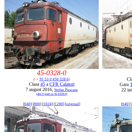
45-0328-0
Cl
(->
91 53 0 450 328 6
)
Clasa
45
a
CFR Calatori
Gara
7 august 2016,
22 ia
Stefan Puscasu
(alte 9 poze cu 45-0328-0)
[
640
] [
800
] [
1024
] [
1280
] [
original
]
[
640
] [