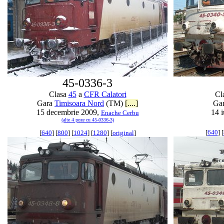
45-0336-3
Clasa
45
a
CFR Calatori
Cl
Gara
Timisoara Nord
(TM)
[....]
Ga
15 decembrie 2009,
14 i
Enache Cerbu
(alte 4 poze cu 45-0336-3)
[
640
] [
[
640
] [
800
] [
1024
] [
1280
] [
original
]