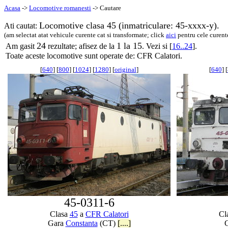
Acasa
->
Locomotive romanesti
-> Cautare
Locomotive clasa 45 (inmatriculare: 45-xxxx-y).
Ati cautat:
(am selectat atat vehicule curente cat si transformate; click
aici
pentru cele curent
24
1 la 15
Am gasit
rezultate; afisez de la
. Vezi si [
16..24
].
Toate aceste locomotive sunt operate de: CFR Calatori.
[
640
] [
800
] [
1024
] [
1280
] [
original
]
[
640
] [
45-0311-6
Clasa
45
a
CFR Calatori
Cl
Gara
Constanta
(CT)
[....]