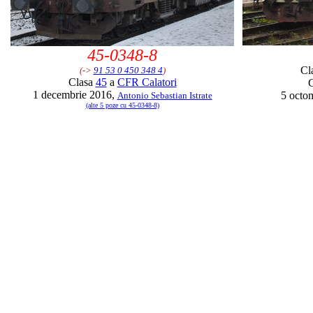
45-0348-8
Cl
(->
91 53 0 450 348 4
)
Clasa
45
a
CFR Calatori
1 decembrie 2016,
5 octo
Antonio Sebastian Istrate
(alte 5 poze cu 45-0348-8)