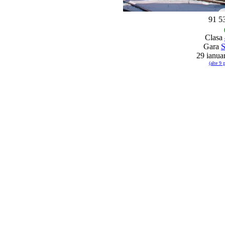
91 5
Clasa
Gara
S
29 ianua
(alte 9