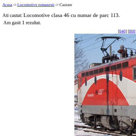
Acasa
->
Locomotive romanesti
-> Cautare
Locomotive clasa 46 cu numar de parc 113.
Ati cautat:
1
Am gasit
rezultat.
[
640
] [
800