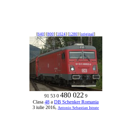
[
640
] [
800
] [
1024
] [
1280
] [
original
]
480 022
91 53 0
9
Clasa
48
a
DB Schenker Romania
3 iulie 2016,
Antonio Sebastian Istrate