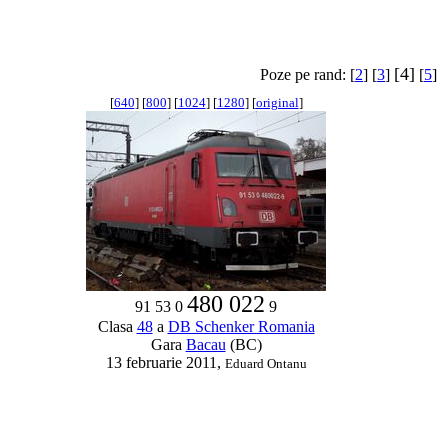
[4]
Poze pe rand: [
2
] [
3
]
[
5
]
[
640
] [
800
] [
1024
] [
1280
] [
original
]
480 022
91 53 0
9
Clasa
48
a
DB Schenker Romania
Gara
Bacau
(BC)
13 februarie 2011,
Eduard Ontanu