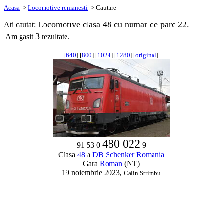
Acasa
->
Locomotive romanesti
-> Cautare
Locomotive clasa 48 cu numar de parc 22.
Ati cautat:
3
Am gasit
rezultate.
[
640
] [
800
] [
1024
] [
1280
] [
original
]
480 022
91 53 0
9
Clasa
48
a
DB Schenker Romania
Gara
Roman
(NT)
19 noiembrie 2023,
Calin Strimbu