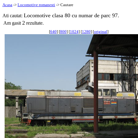
Acasa
->
Locomotive romanesti
-> Cautare
Locomotive clasa 80 cu numar de parc 97.
Ati cautat:
2
Am gasit
rezultate.
[
640
] [
800
] [
1024
] [
1280
] [
original
]