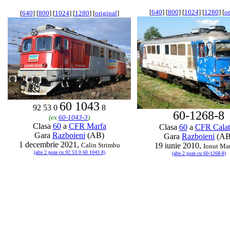
[
640
] [
800
] [
1024
] [
1280
] [
or
[
640
] [
800
] [
1024
] [
1280
] [
original
]
60 1043
92 53 0
8
60-1268-8
(ex
60-1043-3
)
Clasa
60
a
CFR Marfa
Clasa
60
a
CFR Calat
Gara
Razboieni
(AB)
Gara
Razboieni
(AB
1 decembrie 2021,
Calin Strimbu
19 iunie 2010,
Ionut Ma
(alte 2 poze cu 92 53 0 60 1043 8)
(alte 2 poze cu 60-1268-8)