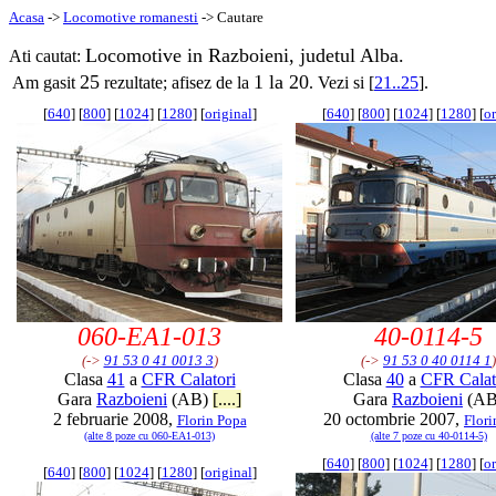
Acasa
->
Locomotive romanesti
-> Cautare
Locomotive in Razboieni, judetul Alba.
Ati cautat:
25
1 la 20
Am gasit
rezultate; afisez de la
. Vezi si [
21..25
].
[
640
] [
800
] [
1024
] [
1280
] [
original
]
[
640
] [
800
] [
1024
] [
1280
] [
or
060-EA1-013
40-0114-5
(->
91 53 0 41 0013 3
)
(->
91 53 0 40 0114 1
)
Clasa
41
a
CFR Calatori
Clasa
40
a
CFR Calat
Gara
Razboieni
(AB)
[....]
Gara
Razboieni
(AB
2 februarie 2008,
20 octombrie 2007,
Florin Popa
Flori
(alte 8 poze cu 060-EA1-013)
(alte 7 poze cu 40-0114-5)
[
640
] [
800
] [
1024
] [
1280
] [
or
[
640
] [
800
] [
1024
] [
1280
] [
original
]