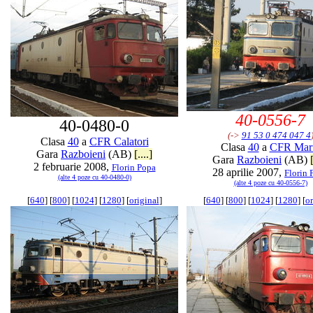
40-0556-7
40-0480-0
(->
91 53 0 474 047 4
Clasa
40
a
CFR Calatori
Clasa
40
a
CFR Mar
Gara
Razboieni
(AB)
[....]
Gara
Razboieni
(AB)
2 februarie 2008,
Florin Popa
28 aprilie 2007,
Florin 
(alte 4 poze cu 40-0480-0)
(alte 4 poze cu 40-0556-7)
[
640
] [
800
] [
1024
] [
1280
] [
original
]
[
640
] [
800
] [
1024
] [
1280
] [
or