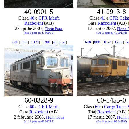
40-0901-5
41-0913-8
Clasa
40
a
CFR Marfa
Clasa
41
a
CFR Calat
Razboieni
(AB)
Gara
Razboieni
(AB)
28 aprilie 2007,
17 martie 2007,
Florin Popa
Florin 
(alte 6 poze cu 40-0901-5)
(alte 2 poze cu 41-0913-8)
[
640
] [
800
] [
1024
] [
1280
] [
original
]
[
640
] [
800
] [
1024
] [
1280
] [
or
60-0328-9
60-0455-0
Clasa
60
a
CFR Marfa
Clasa
60
a
Cargo Trans 
Gara
Razboieni
(AB)
Triaj
Razboieni
(AB)
[
2 februarie 2008,
17 martie 2007,
Florin Popa
Florin 
(alte 3 poze cu 60-0328-9)
(alte 5 poze cu 60-0455-0)