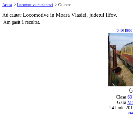
Acasa
->
Locomotive romanesti
-> Cautare
Locomotive in Moara Vlasiei, judetul Ilfov.
Ati cautat:
1
Am gasit
rezultat.
[
640
] [
800
6
Clasa
60
Gara
Mo
24 iunie 20
(al