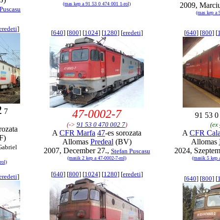
(mas kep a 91 53 0 474 001 1-rol)
2009, Marciu
 Puscasu
(mas kep a 
eredeti
]
[
640
] [
800
] [
1024
] [
1280
] [
eredeti
]
[
640
] [
800
] [
2
7
47-0002-7
91 53 
(->
91 53 0 470 002 7
)
(ex
rozata
A
CFR Marfa
47
-es sorozata
A
CFR Cala
F)
Allomas
Predeal
(BV)
Allomas
Gabriel
2007, December 27.,
2024, Szeptem
Stefan Puscasu
(masik 2 kep a 47-0002-7-rol)
(masik 5 kep 
rol)
[
640
] [
800
] [
1024
] [
1280
] [
eredeti
]
eredeti
]
[
640
] [
800
] [