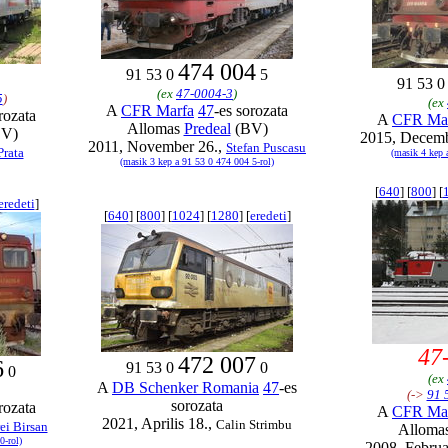
474 004
91 53 0
5
91 53 
(ex
47-0004-3
)
5
)
(ex
A
CFR Marfa
47
-es sorozata
rozata
A
CFR Ma
Allomas
Predeal
(BV)
V)
2015, Decemb
2011, November 26.,
Stefan Puscasu
Prata
(masik 4 kep 
(masik 3 kep a 91 53 0 474 004 5-rol)
[
640
] [
800
] [
eredeti
]
[
640
] [
800
] [
1024
] [
1280
] [
eredeti
]
47
472 007
6
91 53 0
0
0
(ex
A
DB Schenker Romania
47
-es
(->
91 
sorozata
rozata
A
CFR Ma
2021, Aprilis 18.,
Calin Strimbu
ei Birsan
Alloma
0-rol)
2008, Februa