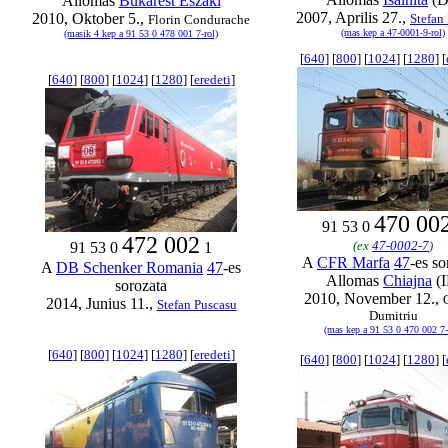
Allomas
Bukarest Eszaki
2007, Aprilis 27.,
2010, Oktober 5.,
Stefan
Florin Condurache
(mas kep a 47-0001-9-rol)
(masik 4 kep a 91 53 0 478 001 7-rol)
[
640
] [
800
] [
1024
] [
1280
] [
[
640
] [
800
] [
1024
] [
1280
] [
eredeti
]
470 00
91 53 0
472 002
(ex
47-0002-7
)
91 53 0
1
A
CFR Marfa
47
-es so
A
DB Schenker Romania
47
-es
Allomas
Chiajna
(I
sorozata
2010, November 12.,
2014, Junius 11.,
Stefan Puscasu
Dumitriu
(mas kep a 91 53 0 470 002 7-
[
640
] [
800
] [
1024
] [
1280
] [
eredeti
]
[
640
] [
800
] [
1024
] [
1280
] [