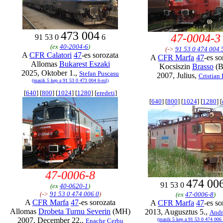
473 004
47-0004-3
91 53 0
6
(ex
40-2004-6
)
(->
91 53 0 474 004 
A
CFR Calatori
47
-es sorozata
A
CFR Marfa
47
-es so
Allomas
Bukarest Eszaki
Kocsiszin
Brasso
(B
2025, Oktober 1.,
Stefan Puscasu
2007, Julius,
Cristian 
(masik 5 kep a 91 53 0 473 004 6-rol)
[
640
] [
800
] [
1024
] [
1280
] [
eredeti
]
[
640
] [
800
] [
1024
] [
1280
] [
47-0006-8
474 00
91 53 0
(ex
40-0620-1
)
(->
91 53 0 474 006 0
)
(ex
47-0006-8
)
A
CFR Marfa
47
-es sorozata
A
CFR Marfa
47
-es so
Allomas
Drobeta Turnu Severin
(MH)
2013, Augusztus 5.,
Andr
2007, December 22.,
(masik 5 kep a 91 53 0 474 006 
Enache Cerbu