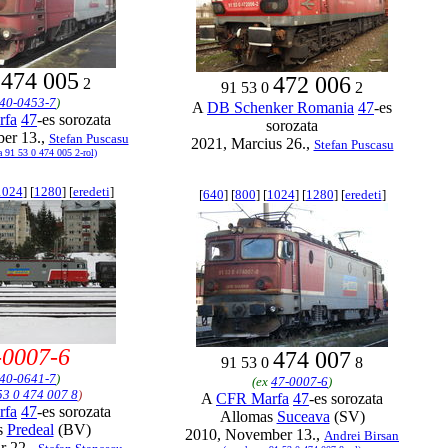
474 005
472 006
0
2
91 53 0
2
40-0453-7
)
A
DB Schenker Romania
47
-es
rfa
47
-es sorozata
sorozata
er 13.,
Stefan Puscasu
2021, Marcius 26.,
Stefan Puscasu
a 91 53 0 474 005 2-rol)
1024
] [
1280
] [
eredeti
]
[
640
] [
800
] [
1024
] [
1280
] [
eredeti
]
-0007-6
474 007
91 53 0
8
40-0641-7
)
(ex
47-0007-6
)
53 0 474 007 8
)
A
CFR Marfa
47
-es sorozata
rfa
47
-es sorozata
Allomas
Suceava
(SV)
s
Predeal
(BV)
2010, November 13.,
Andrei Birsan
r 22.,