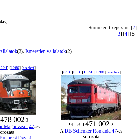
ukre)
Soronkenti kepszam: [
2
]
[5]
[
3
] [
4
]
allalatok
(2),
Ismeretlen vallalatok
(2),
1024
] [
1280
] [
eredeti
]
[
640
] [
800
] [
1024
] [
1280
] [
eredeti
]
478 002
0
3
471 002
91 53 0
2
ar Maganvasut
47
-es
A
DB Schenker Romania
47
-es
sorozata
sorozata
Bukarest Eszaki