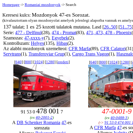
Homepage
->
Romaniai mozdonyok
-> Search
Mozdonyok 47-es Sorozat.
Keresesi kulcs:
(kivalasztottam olyan mozdonyolat amelyek jelenlegi alapotba vannak es amelye
137
1 es 25
talalat;
kozotti talalatok mutatasa. Lasd [
26..50
] [
51..75
Serie:
477 - Delfinul
(28),
474 - Promat
(83),
471, 473, 478 - Phoenix
Szamozas:
47-xxxx-y
(7),
Egyebek
(2).
Kontrollszam:
Helyes
(135),
Hibas
(2).
Az alabbi mozdonyok uzemelteoi:
CFR Marfa
(89),
CFR Calatori
(31
Servtrans
(1),
Transferoviar Grup
(1),
Cargo Trans Vagon
(1),
Hasznalo
[
640
] [
800
] [
1024
] [
1280
] [
eredeti
]
[
640
] [
800
] [
1024
] [
1280
] [
478 001
47-0001-9
91 53 0
7
(ex
40-2001-2
)
(ex
40-0488-3
)
A
DB Schenker Romania
47
-es
(->
91 53 0 474 001 
A
CFR Marfa
47
-es so
sorozata
Allomas
Isalnita
(D