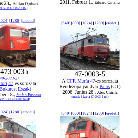
2011, Februar 1.,
Eduard Ontanu
s 23.,
Adrian Oprisan
91 55 0 478 002 3-rol)
1024
] [
1280
] [
eredeti
]
[
640
] [
800
] [
1024
] [
1280
] [
eredeti
]
473 003
0
8
47-0003-5
40-2003-2
)
A
CFR Marfa
47
-es sorozata
tori
47
-es sorozata
Rendezopalyaudvar
Palas
(CT)
Bukarest Eszaki
2008, Junius 28.,
Alex Chirila
ber 18.,
Stefan Puscasu
(masik 3 kep a 47-0003-5-rol)
a 91 53 0 473 003 8-rol)
1024
] [
1280
] [
eredeti
]
[
640
] [
800
] [
1024
] [
1280
] [
eredeti
]