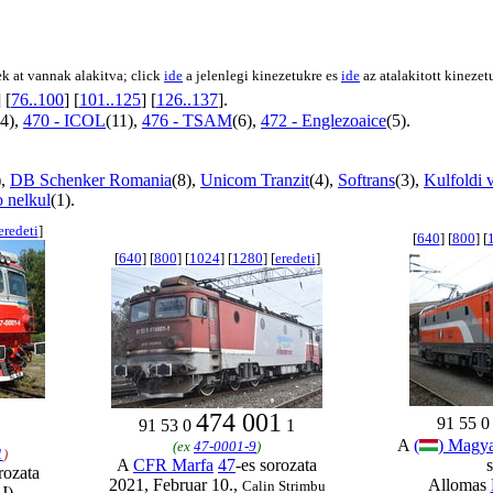
k at vannak alakitva; click
ide
a jelenlegi kinezetukre es
ide
az atalakitott kinezet
] [
76..100
] [
101..125
] [
126..137
].
(4),
470 - ICOL
(11),
476 - TSAM
(6),
472 - Englezoaice
(5).
),
DB Schenker Romania
(8),
Unicom Tranzit
(4),
Softrans
(3),
Kulfoldi v
 nelkul
(1).
eredeti
]
[
640
] [
800
] [
[
640
] [
800
] [
1024
] [
1280
] [
eredeti
]
474 001
91 55 
91 53 0
1
A
(
) Magy
(ex
47-0001-9
)
1
)
A
CFR Marfa
47
-es sorozata
rozata
2021, Februar 10.,
Allomas
Calin Strimbu
J)