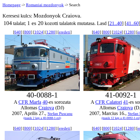
Homepage
->
Romaniai mozdonyok
-> Search
Mozdonyok Craiova.
Keresesi kulcs:
104
1 es 20
talalat;
kozotti talalatok mutatasa. Lasd [
21..40
] [
41..60
[
640
] [
800
] [
1024
] [
1280
] [
eredeti
]
[
640
] [
800
] [
1024
] [
1280
] [
e
40-0088-1
41-0092-1
A
CFR Marfa
40
-es sorozata
A
CFR Calatori
41
-es so
Allomas
Craiova
(DJ)
Allomas
Craiova
(D
2007, Aprilis 27.,
2007, Marcius 16.,
Stefan Puscasu
Stefan
(masik 2 kep a 40-0088-1-rol)
(masik 12 kep a 41-0092-1-rol
[
640
] [
800
] [
1024
] [
1280
] [
eredeti
]
[
640
] [
800
] [
1024
] [
1280
] [
e