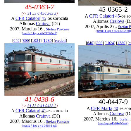
45-0363-7
45-0365-2
(->
91 53 0 450 363 3
)
A
CFR Calatori
45
-os so
A
CFR Calatori
45
-os sorozata
Allomas
Craiova
(D
Allomas
Craiova
(DJ)
2007, Aprilis 27.,
Stefan 
2007, Marcius 16.,
Stefan Puscasu
(masik 4 kep a 45-0365-2-rol)
(masik 6 kep a 45-0363-7-rol)
[
640
] [
800
] [
1024
] [
1280
] [
eredeti
]
[
640
] [
800
] [
1024
] [
1280
] [
e
41-0438-6
40-0447-9
(->
91 53 0 41 0438 2
)
A
CFR Marfa
40
-es sor
A
CFR Calatori
41
-es sorozata
Allomas
Craiova
(D
Allomas
Craiova
(DJ)
2007, Marcius 16.,
Stefan
2007, Marcius 16.,
Stefan Puscasu
(mas kep a 40-0447-9-rol)
(masik 7 kep a 41-0438-6-rol)