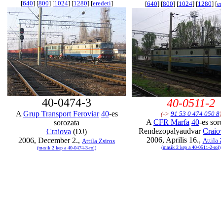
[
640
] [
800
] [
1024
] [
1280
] [
eredeti
]
[
640
] [
800
] [
1024
] [
1280
] [
e
40-0474-3
40-0511-2
A
Grup Transport Feroviar
40
-es
(->
91 53 0 474 050 8
A
CFR Marfa
40
-es sor
sorozata
Rendezopalyaudvar
Craio
Craiova
(DJ)
2006, Aprilis 16.,
2006, December 2.,
Attila 
Attila Zsiros
(masik 2 kep a 40-0511-2-rol)
(masik 2 kep a 40-0474-3-rol)