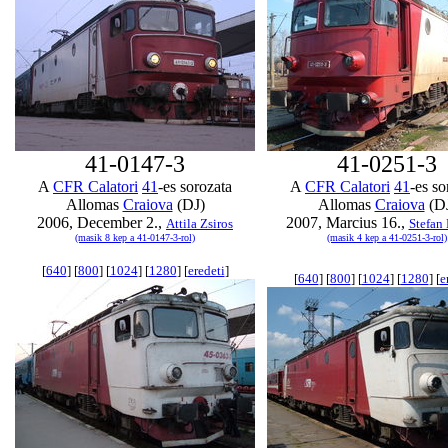
41-0147-3
41-0251-3
A
CFR Calatori
41
-es sorozata
A
CFR Calatori
41
-es so
Allomas
Craiova
(DJ)
Allomas
Craiova
(D
2006, December 2.,
2007, Marcius 16.,
Attila Zsiros
Stefan
(masik 8 kep a 41-0147-3-rol)
(masik 4 kep a 41-0251-3-rol)
[
640
] [
800
] [
1024
] [
1280
] [
eredeti
]
[
640
] [
800
] [
1024
] [
1280
] [
e