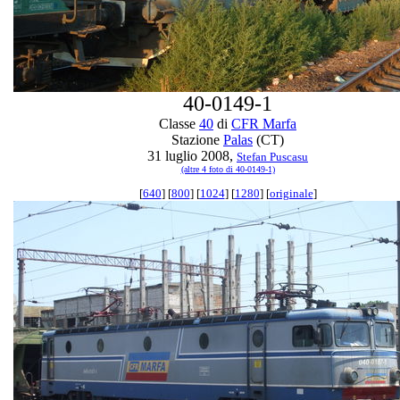
40-0149-1
Classe
40
di
CFR Marfa
Stazione
Palas
(CT)
31 luglio 2008,
Stefan Puscasu
(altre 4 foto di 40-0149-1)
[
640
] [
800
] [
1024
] [
1280
] [
originale
]