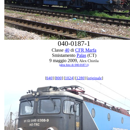
040-0187-1
Classe
40
di
CFR Marfa
Smistamento
Palas
(CT)
9 maggio 2009,
Alex Chirila
(altra foto di 040-0187-1)
[
640
] [
800
] [
1024
] [
1280
] [
originale
]