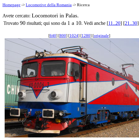
Homepage
->
Locomotive della Romania
-> Ricerca
Locomotori in Palas.
Avete cercato:
90
1 a 10
Trovato
risultati; qui sono da
. Vedi anche [
11..20
] [
21..30
]
[
640
] [
800
] [
1024
] [
1280
] [
originale
]