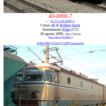
40-0090-7
(->
91 53 0 40 0090 3
)
Classe
40
di
Rolling Stock
Smistamento
Palas
(CT)
28 agosto 2009,
Alex Chirila
(altre 4 foto di 40-0090-7)
[
640
] [
800
] [
1024
] [
1280
] [
originale
]