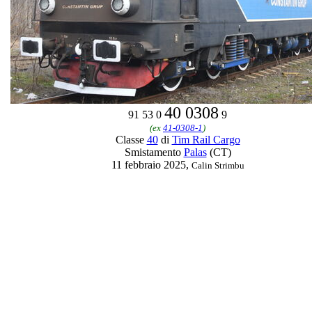
40 0308
91 53 0
9
(ex
41-0308-1
)
Classe
40
di
Tim Rail Cargo
Smistamento
Palas
(CT)
11 febbraio 2025,
Calin Strimbu