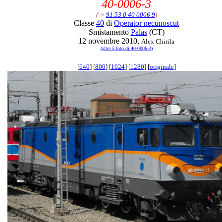
40-0006-3
(->
91 53 0 40 0006 9
)
Classe
40
di
Operator necunoscut
Smistamento
Palas
(CT)
12 novembre 2010,
Alex Chirila
(altre 5 foto di 40-0006-3)
[
640
] [
800
] [
1024
] [
1280
] [
originale
]