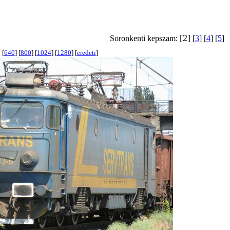
[2]
Soronkenti kepszam:
[
3
] [
4
] [
5
]
[
640
] [
800
] [
1024
] [
1280
] [
eredeti
]