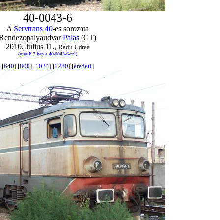
40-0043-6
A
Servtrans
40
-es sorozata
Rendezopalyaudvar
Palas
(CT)
2010, Julius 11.,
Radu Udrea
(masik 7 kep a 40-0043-6-rol)
[
640
] [
800
] [
1024
] [
1280
] [
eredeti
]