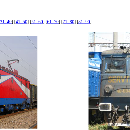
31..40
] [
41..50
] [
51..60
] [
61..70
] [
71..80
] [
81..90
].