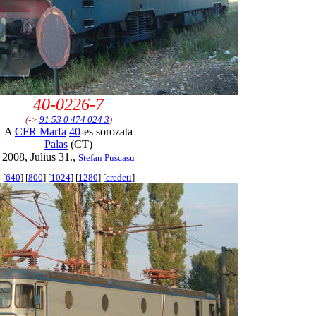
40-0226-7
(->
91 53 0 474 024 3
)
A
CFR Marfa
40
-es sorozata
Palas
(CT)
2008, Julius 31.,
Stefan Puscasu
[
640
] [
800
] [
1024
] [
1280
] [
eredeti
]