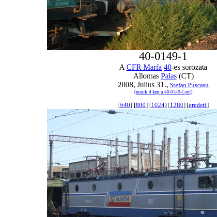
40-0149-1
A
CFR Marfa
40
-es sorozata
Allomas
Palas
(CT)
2008, Julius 31.,
Stefan Puscasu
(masik 4 kep a 40-0149-1-rol)
[
640
] [
800
] [
1024
] [
1280
] [
eredeti
]