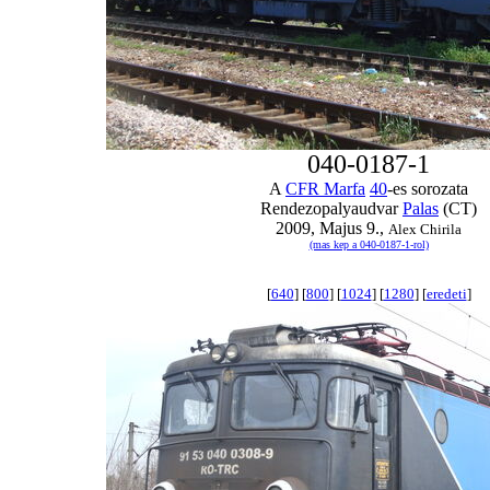
040-0187-1
A
CFR Marfa
40
-es sorozata
Rendezopalyaudvar
Palas
(CT)
2009, Majus 9.,
Alex Chirila
(mas kep a 040-0187-1-rol)
[
640
] [
800
] [
1024
] [
1280
] [
eredeti
]