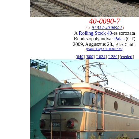
40-0090-7
(->
91 53 0 40 0090 3
)
A
Rolling Stock
40
-es sorozata
Rendezopalyaudvar
Palas
(CT)
2009, Augusztus 28.,
Alex Chirila
(masik 4 kep a 40-0090-7-rol)
[
640
] [
800
] [
1024
] [
1280
] [
eredeti
]