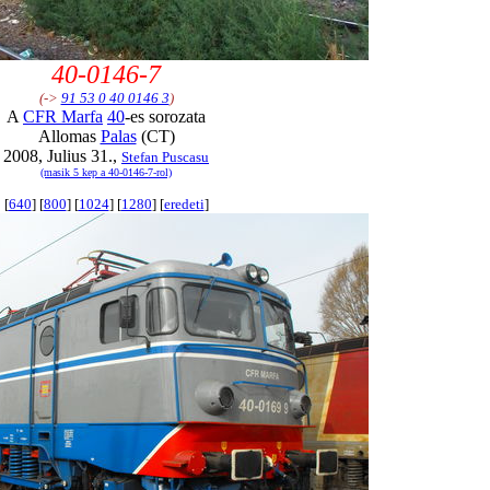
40-0146-7
(->
91 53 0 40 0146 3
)
A
CFR Marfa
40
-es sorozata
Allomas
Palas
(CT)
2008, Julius 31.,
Stefan Puscasu
(masik 5 kep a 40-0146-7-rol)
[
640
] [
800
] [
1024
] [
1280
] [
eredeti
]