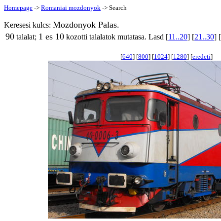
Homepage
->
Romaniai mozdonyok
-> Search
Mozdonyok Palas.
Keresesi kulcs:
90
1 es 10
talalat;
kozotti talalatok mutatasa. Lasd [
11..20
] [
21..30
] [
[
640
] [
800
] [
1024
] [
1280
] [
eredeti
]