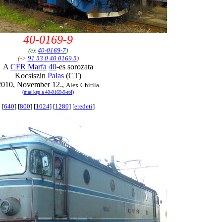
40-0169-9
(ex
40-0169-7
)
(->
91 53 0 40 0169 5
)
A
CFR Marfa
40
-es sorozata
Kocsiszin
Palas
(CT)
2010, November 12.,
Alex Chirila
(mas kep a 40-0169-9-rol)
[
640
] [
800
] [
1024
] [
1280
] [
eredeti
]