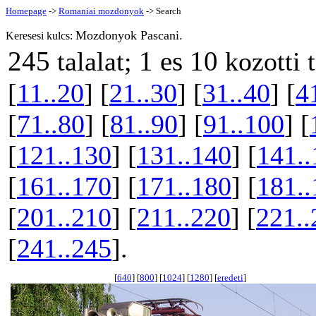
Homepage
->
Romaniai mozdonyok
-> Search
Mozdonyok Pascani.
Keresesi kulcs:
245
1 es 10
talalat;
kozotti 
[
11..20
] [
21..30
] [
31..40
] [
4
[
71..80
] [
81..90
] [
91..100
] [
[
121..130
] [
131..140
] [
141..
[
161..170
] [
171..180
] [
181..
[
201..210
] [
211..220
] [
221..
[
241..245
].
[
640
] [
800
] [
1024
] [
1280
] [
eredeti
]