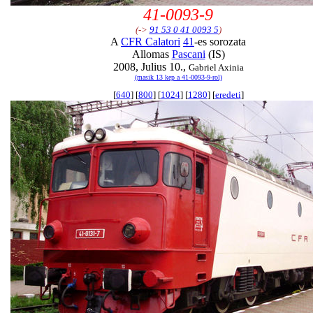
41-0093-9
(->
91 53 0 41 0093 5
)
A
CFR Calatori
41
-es sorozata
Allomas
Pascani
(IS)
2008, Julius 10.,
Gabriel Axinia
(masik 13 kep a 41-0093-9-rol)
[
640
] [
800
] [
1024
] [
1280
] [
eredeti
]