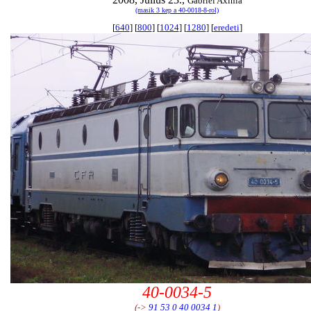
Gabriel Axinia
(masik 3 kep a 40-0018-8-rol)
[
640
] [
800
] [
1024
] [
1280
] [
eredeti
]
40-0034-5
(->
91 53 0 40 0034 1
)