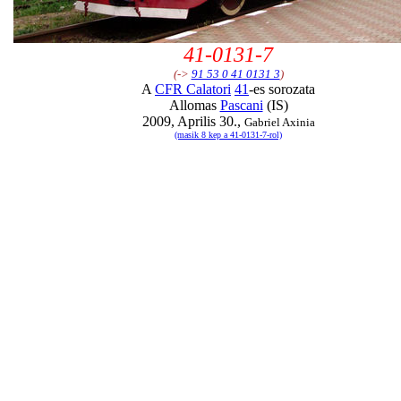
41-0131-7
(->
91 53 0 41 0131 3
)
A
CFR Calatori
41
-es sorozata
Allomas
Pascani
(IS)
2009, Aprilis 30.,
Gabriel Axinia
(masik 8 kep a 41-0131-7-rol)