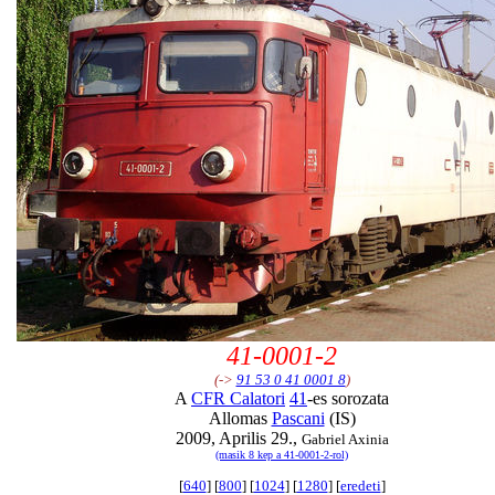
41-0001-2
(->
91 53 0 41 0001 8
)
A
CFR Calatori
41
-es sorozata
Allomas
Pascani
(IS)
2009, Aprilis 29.,
Gabriel Axinia
(masik 8 kep a 41-0001-2-rol)
[
640
] [
800
] [
1024
] [
1280
] [
eredeti
]