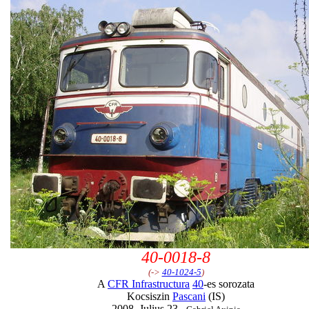
40-0018-8
(->
40-1024-5
)
A
CFR Infrastructura
40
-es sorozata
Kocsiszin
Pascani
(IS)
2008, Julius 23.,