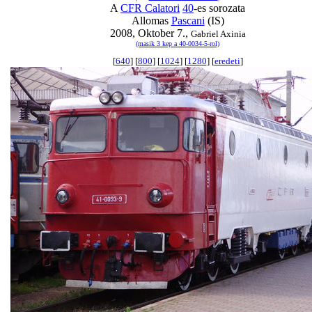
A
CFR Calatori
40
-es sorozata
Allomas
Pascani
(IS)
2008, Oktober 7.,
Gabriel Axinia
(masik 3 kep a 40-0034-5-rol)
[
640
] [
800
] [
1024
] [
1280
] [
eredeti
]