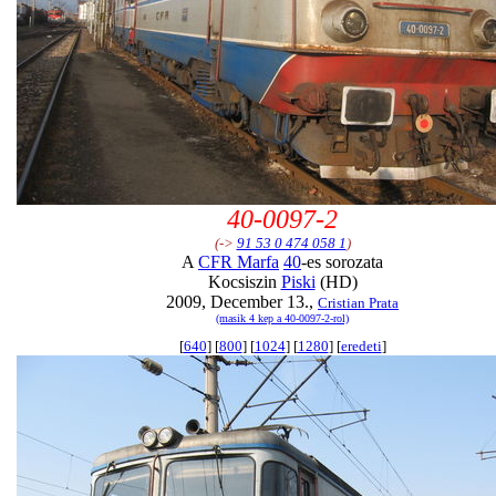
40-0097-2
(->
91 53 0 474 058 1
)
A
CFR Marfa
40
-es sorozata
Kocsiszin
Piski
(HD)
2009, December 13.,
Cristian Prata
(masik 4 kep a 40-0097-2-rol)
[
640
] [
800
] [
1024
] [
1280
] [
eredeti
]