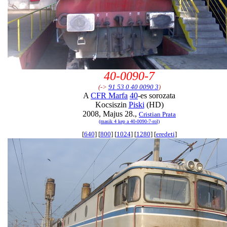
40-0090-7
(->
91 53 0 40 0090 3
)
A
CFR Marfa
40
-es sorozata
Kocsiszin
Piski
(HD)
2008, Majus 28.,
Cristian Prata
(masik 4 kep a 40-0090-7-rol)
[
640
] [
800
] [
1024
] [
1280
] [
eredeti
]