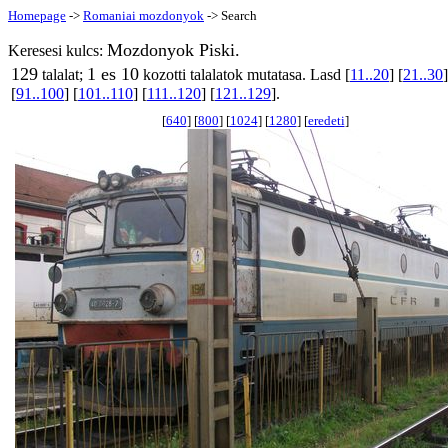
Homepage
->
Romaniai mozdonyok
-> Search
Mozdonyok Piski.
Keresesi kulcs:
129
1 es 10
talalat;
kozotti talalatok mutatasa. Lasd [
11..20
] [
21..30
]
[
91..100
] [
101..110
] [
111..120
] [
121..129
].
[
640
] [
800
] [
1024
] [
1280
] [
eredeti
]