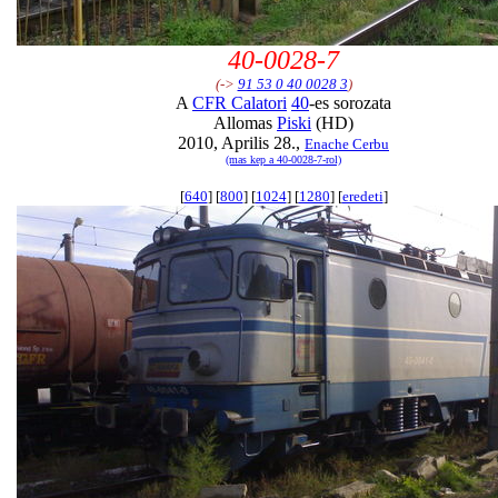
40-0028-7
(->
91 53 0 40 0028 3
)
A
CFR Calatori
40
-es sorozata
Allomas
Piski
(HD)
2010, Aprilis 28.,
Enache Cerbu
(mas kep a 40-0028-7-rol)
[
640
] [
800
] [
1024
] [
1280
] [
eredeti
]