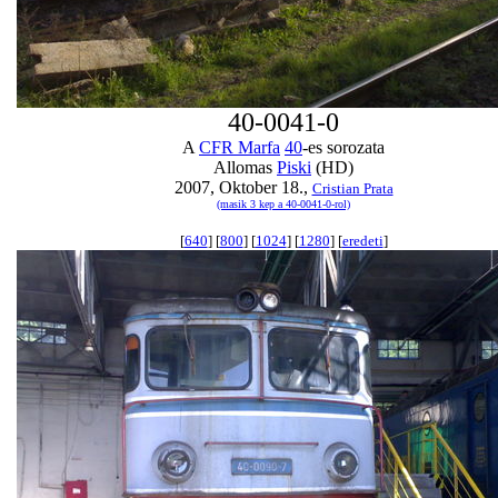
40-0041-0
A
CFR Marfa
40
-es sorozata
Allomas
Piski
(HD)
2007, Oktober 18.,
Cristian Prata
(masik 3 kep a 40-0041-0-rol)
[
640
] [
800
] [
1024
] [
1280
] [
eredeti
]