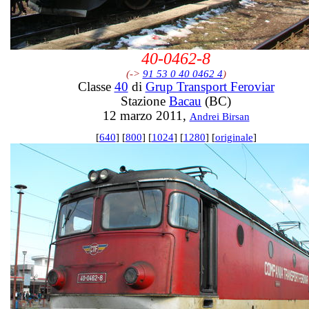
40-0462-8
(->
91 53 0 40 0462 4
)
Classe
40
di
Grup Transport Feroviar
Stazione
Bacau
(BC)
12 marzo 2011,
Andrei Birsan
[
640
] [
800
] [
1024
] [
1280
] [
originale
]