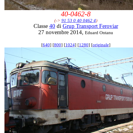
40-0462-8
(->
91 53 0 40 0462 4
)
Classe
40
di
Grup Transport Feroviar
27 novembre 2014,
Eduard Ontanu
[
640
] [
800
] [
1024
] [
1280
] [
originale
]