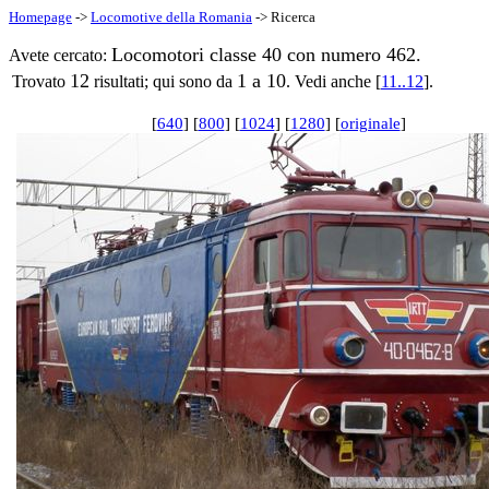
Homepage
->
Locomotive della Romania
-> Ricerca
Locomotori classe 40 con numero 462.
Avete cercato:
12
1 a 10
Trovato
risultati; qui sono da
. Vedi anche [
11..12
].
[
640
] [
800
] [
1024
] [
1280
] [
originale
]