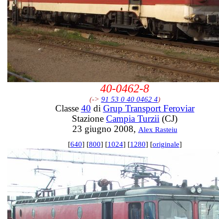
40-0462-8
(->
91 53 0 40 0462 4
)
Classe
40
di
Grup Transport Feroviar
Stazione
Campia Turzii
(CJ)
23 giugno 2008,
Alex Rasteiu
[
640
] [
800
] [
1024
] [
1280
] [
originale
]