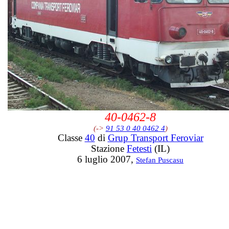
40-0462-8
(->
91 53 0 40 0462 4
)
Classe
40
di
Grup Transport Feroviar
Stazione
Fetesti
(IL)
6 luglio 2007,
Stefan Puscasu