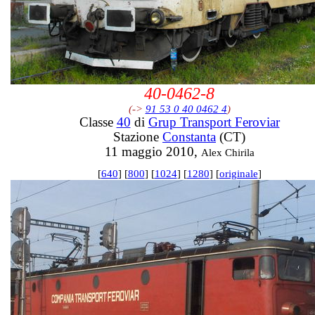
40-0462-8
(->
91 53 0 40 0462 4
)
Classe
40
di
Grup Transport Feroviar
Stazione
Constanta
(CT)
11 maggio 2010,
Alex Chirila
[
640
] [
800
] [
1024
] [
1280
] [
originale
]