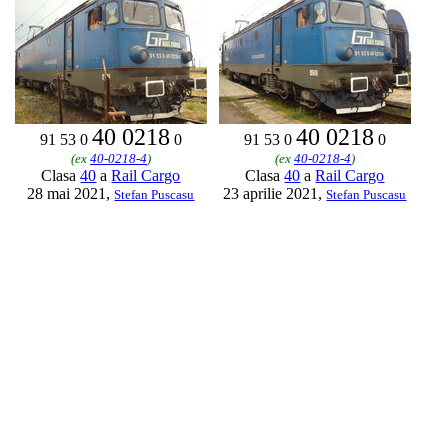
40 0218
40 0218
91 53 0
0
91 53 0
0
(ex
40-0218-4
)
(ex
40-0218-4
)
Clasa
40
a
Rail Cargo
Clasa
40
a
Rail Cargo
28 mai 2021,
23 aprilie 2021,
Stefan Puscasu
Stefan Puscasu