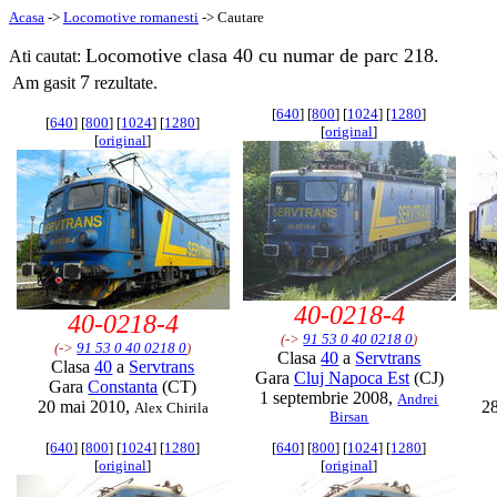
Acasa
->
Locomotive romanesti
-> Cautare
Locomotive clasa 40 cu numar de parc 218.
Ati cautat:
7
Am gasit
rezultate.
[
640
] [
800
] [
1024
] [
1280
]
[
640
] [
800
] [
1024
] [
1280
]
[
original
]
[
original
]
40-0218-4
40-0218-4
(->
91 53 0 40 0218 0
)
(->
91 53 0 40 0218 0
)
Clasa
40
a
Servtrans
Clasa
40
a
Servtrans
Gara
Cluj Napoca Est
(CJ)
Gara
Constanta
(CT)
1 septembrie 2008,
Andrei
20 mai 2010,
28
Alex Chirila
Birsan
[
640
] [
800
] [
1024
] [
1280
]
[
640
] [
800
] [
1024
] [
1280
]
[
original
]
[
original
]