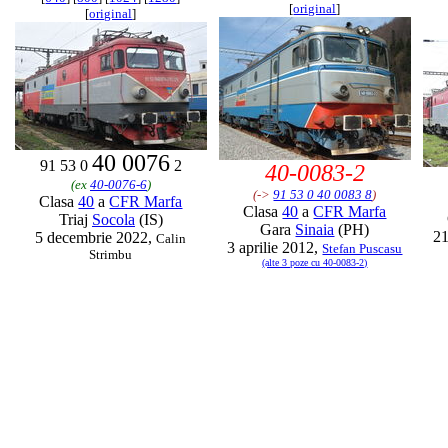
[
original
]
[
original
]
40 0076
91 53 0
2
40-0083-2
(ex
40-0076-6
)
(->
91 53 0 40 0083 8
)
Clasa
40
a
CFR Marfa
Clasa
40
a
CFR Marfa
Triaj
Socola
(IS)
Gara
Sinaia
(PH)
21
5 decembrie 2022,
Calin
3 aprilie 2012,
Stefan Puscasu
Strimbu
(alte 3 poze cu 40-0083-2)