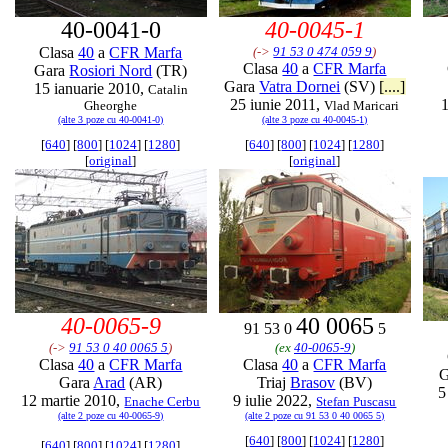
40-0041-0
40-0045-1
Clasa
40
a
CFR Marfa
(->
91 53 0 474 059 9
)
Clasa
40
a
CFR Marfa
Gara
Rosiori Nord
(TR)
Gara
Vatra Dornei
(SV)
[....]
15 ianuarie 2010,
Catalin
25 iunie 2011,
1
Gheorghe
Vlad Maricari
(alte 3 poze cu 40-0041-0)
(alte 3 poze cu 40-0045-1)
[
640
] [
800
] [
1024
] [
1280
]
[
640
] [
800
] [
1024
] [
1280
]
[
original
]
[
original
]
40-0065-9
40 0065
91 53 0
5
(->
91 53 0 40 0065 5
)
(ex
40-0065-9
)
Clasa
40
a
CFR Marfa
Clasa
40
a
CFR Marfa
G
Gara
Arad
(AR)
Triaj
Brasov
(BV)
5
12 martie 2010,
9 iulie 2022,
Enache Cerbu
Stefan Puscasu
(alte 2 poze cu 40-0065-9)
(alte 2 poze cu 91 53 0 40 0065 5)
[
640
] [
800
] [
1024
] [
1280
]
[
640
] [
800
] [
1024
] [
1280
]