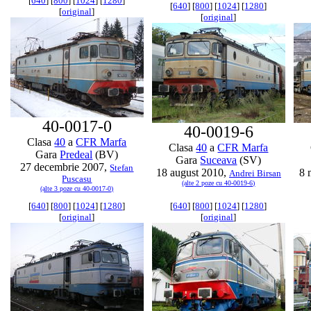
[
640
] [
800
] [
1024
] [
1280
]
[
640
] [
800
] [
1024
] [
1280
]
[
original
]
[
original
]
40-0017-0
40-0019-6
Clasa
40
a
CFR Marfa
Clasa
40
a
CFR Marfa
Gara
Predeal
(BV)
Gara
Suceava
(SV)
27 decembrie 2007,
Stefan
18 august 2010,
8 
Andrei Birsan
Puscasu
(alte 2 poze cu 40-0019-6)
(alte 3 poze cu 40-0017-0)
[
640
] [
800
] [
1024
] [
1280
]
[
640
] [
800
] [
1024
] [
1280
]
[
original
]
[
original
]