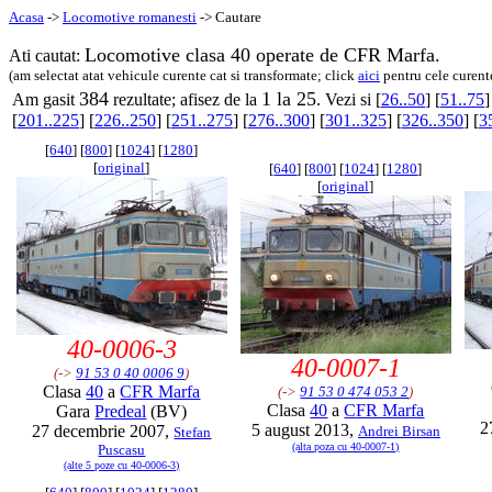
Acasa
->
Locomotive romanesti
-> Cautare
Locomotive clasa 40 operate de CFR Marfa.
Ati cautat:
(am selectat atat vehicule curente cat si transformate; click
aici
pentru cele curent
384
1 la 25
Am gasit
rezultate; afisez de la
. Vezi si [
26..50
] [
51..75
]
[
201..225
] [
226..250
] [
251..275
] [
276..300
] [
301..325
] [
326..350
] [
3
[
640
] [
800
] [
1024
] [
1280
]
[
original
]
[
640
] [
800
] [
1024
] [
1280
]
[
original
]
40-0006-3
40-0007-1
(->
91 53 0 40 0006 9
)
Clasa
40
a
CFR Marfa
(->
91 53 0 474 053 2
)
Clasa
40
a
CFR Marfa
Gara
Predeal
(BV)
2
5 august 2013,
27 decembrie 2007,
Andrei Birsan
Stefan
(alta poza cu 40-0007-1)
Puscasu
(alte 5 poze cu 40-0006-3)