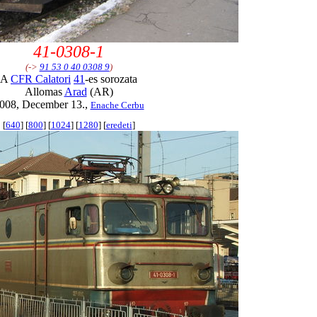
41-0308-1
(->
91 53 0 40 0308 9
)
A
CFR Calatori
41
-es sorozata
Allomas
Arad
(AR)
008, December 13.,
Enache Cerbu
[
640
] [
800
] [
1024
] [
1280
] [
eredeti
]