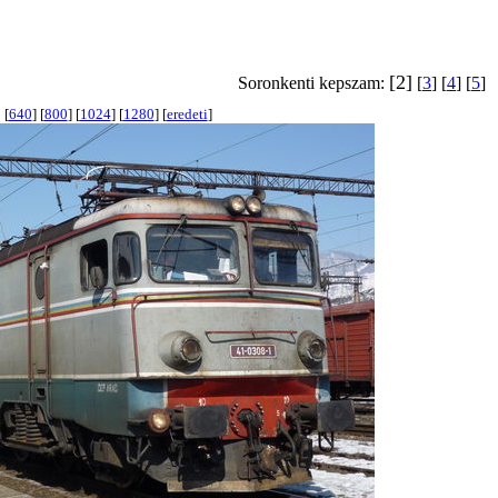
[2]
Soronkenti kepszam:
[
3
] [
4
] [
5
]
[
640
] [
800
] [
1024
] [
1280
] [
eredeti
]