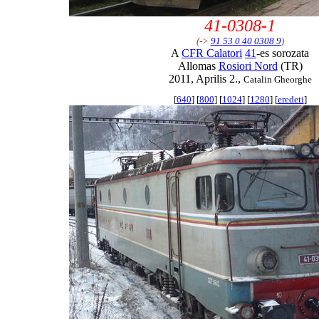
41-0308-1
(->
91 53 0 40 0308 9
)
A
CFR Calatori
41
-es sorozata
Allomas
Rosiori Nord
(TR)
2011, Aprilis 2.,
Catalin Gheorghe
[
640
] [
800
] [
1024
] [
1280
] [
eredeti
]