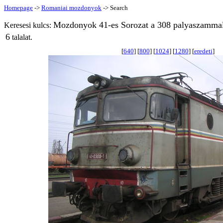
Homepage
->
Romaniai mozdonyok
-> Search
Mozdonyok 41-es Sorozat a 308 palyaszammal
Keresesi kulcs:
6
talalat.
[
640
] [
800
] [
1024
] [
1280
] [
eredeti
]