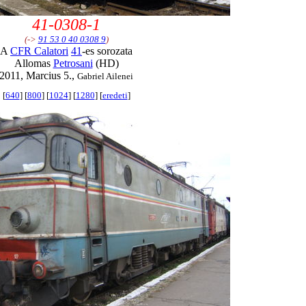
41-0308-1
(->
91 53 0 40 0308 9
)
A
CFR Calatori
41
-es sorozata
Allomas
Petrosani
(HD)
2011, Marcius 5.,
Gabriel Ailenei
[
640
] [
800
] [
1024
] [
1280
] [
eredeti
]