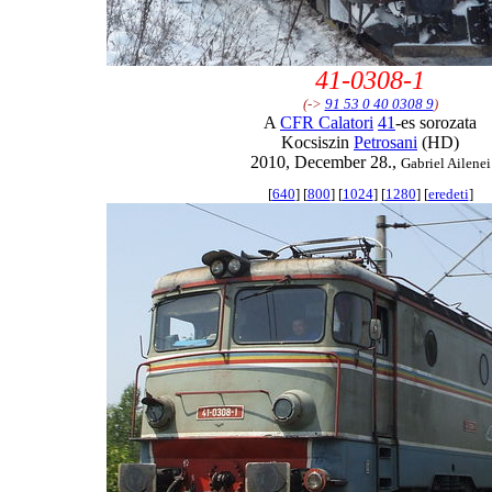
41-0308-1
(->
91 53 0 40 0308 9
)
A
CFR Calatori
41
-es sorozata
Kocsiszin
Petrosani
(HD)
2010, December 28.,
Gabriel Ailenei
[
640
] [
800
] [
1024
] [
1280
] [
eredeti
]