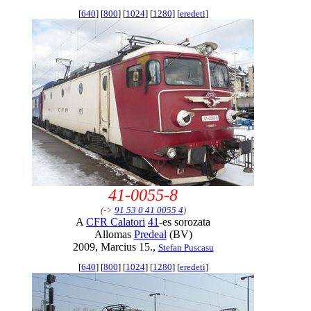
[
640
] [
800
] [
1024
] [
1280
] [
eredeti
]
41-0055-8
(->
91 53 0 41 0055 4
)
A
CFR Calatori
41
-es sorozata
Allomas
Predeal
(BV)
2009, Marcius 15.,
Stefan Puscasu
[
640
] [
800
] [
1024
] [
1280
] [
eredeti
]