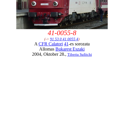
41-0055-8
(->
91 53 0 41 0055 4
)
A
CFR Calatori
41
-es sorozata
Allomas
Bukarest Eszaki
2004, Oktober 28.,
Tiberiu Sufitchi