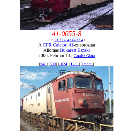
41-0055-8
(->
91 53 0 41 0055 4
)
A
CFR Calatori
41
-es sorozata
Allomas
Bukarest Eszaki
2006, Februar 13.,
Catalin Ghita
[
640
] [
800
] [
1024
] [
1280
] [
eredeti
]