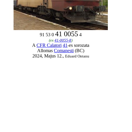
41 0055
91 53 0
4
(ex
41-0055-8
)
A
CFR Calatori
41
-es sorozata
Allomas
Comanesti
(BC)
2024, Majus 12.,
Eduard Ontanu