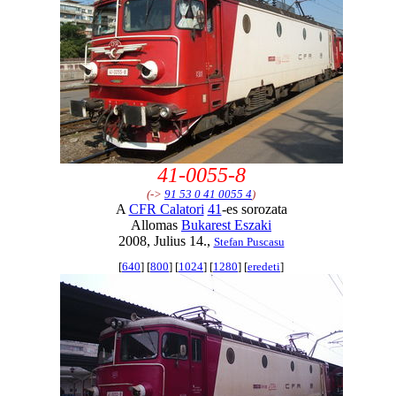
41-0055-8
(->
91 53 0 41 0055 4
)
A
CFR Calatori
41
-es sorozata
Allomas
Bukarest Eszaki
2008, Julius 14.,
Stefan Puscasu
[
640
] [
800
] [
1024
] [
1280
] [
eredeti
]