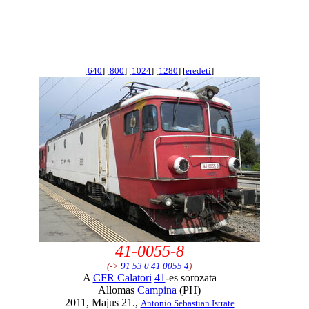
[
640
] [
800
] [
1024
] [
1280
] [
eredeti
]
41-0055-8
(->
91 53 0 41 0055 4
)
A
CFR Calatori
41
-es sorozata
Allomas
Campina
(PH)
2011, Majus 21.,
Antonio Sebastian Istrate