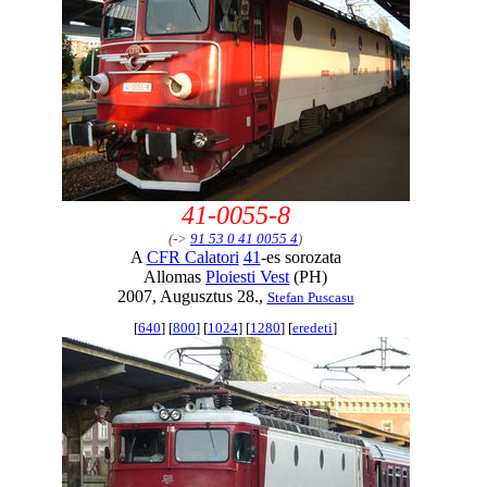
41-0055-8
(->
91 53 0 41 0055 4
)
A
CFR Calatori
41
-es sorozata
Allomas
Ploiesti Vest
(PH)
2007, Augusztus 28.,
Stefan Puscasu
[
640
] [
800
] [
1024
] [
1280
] [
eredeti
]