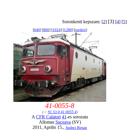
[3]
Soronkenti kepszam: [
2
]
[
4
] [
5
]
[
640
] [
800
] [
1024
] [
1280
] [
eredeti
]
41-0055-8
(->
91 53 0 41 0055 4
)
A
CFR Calatori
41
-es sorozata
Allomas
Suceava
(SV)
2011, Aprilis 15.,
Andrei Birsan