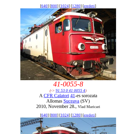
[
640
] [
800
] [
1024
] [
1280
] [
eredeti
]
41-0055-8
(->
91 53 0 41 0055 4
)
A
CFR Calatori
41
-es sorozata
Allomas
Suceava
(SV)
2010, November 28.,
Vlad Maricari
[
640
] [
800
] [
1024
] [
1280
] [
eredeti
]