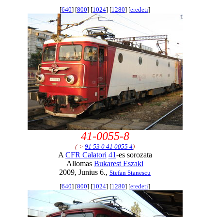
[
640
] [
800
] [
1024
] [
1280
] [
eredeti
]
41-0055-8
(->
91 53 0 41 0055 4
)
A
CFR Calatori
41
-es sorozata
Allomas
Bukarest Eszaki
2009, Junius 6.,
Stefan Stanescu
[
640
] [
800
] [
1024
] [
1280
] [
eredeti
]