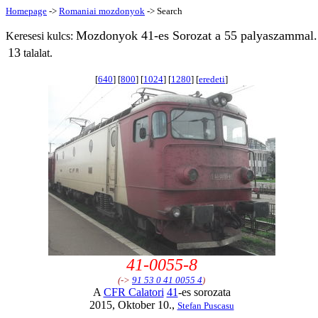
Homepage
->
Romaniai mozdonyok
-> Search
Mozdonyok 41-es Sorozat a 55 palyaszammal.
Keresesi kulcs:
13
talalat.
[
640
] [
800
] [
1024
] [
1280
] [
eredeti
]
41-0055-8
(->
91 53 0 41 0055 4
)
A
CFR Calatori
41
-es sorozata
2015, Oktober 10.,
Stefan Puscasu