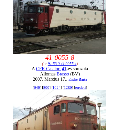
41-0055-8
(->
91 53 0 41 0055 4
)
A
CFR Calatori
41
-es sorozata
Allomas
Brasso
(BV)
2007, Marcius 17.,
Endre Barta
[
640
] [
800
] [
1024
] [
1280
] [
eredeti
]