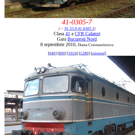
41-0305-7
(->
91 53 0 41 0305 3
)
Clasa
41
a
CFR Calatori
Gara
Bucuresti Nord
8 septembrie 2010,
Diana Constantinescu
[
640
] [
800
] [
1024
] [
1280
] [
original
]