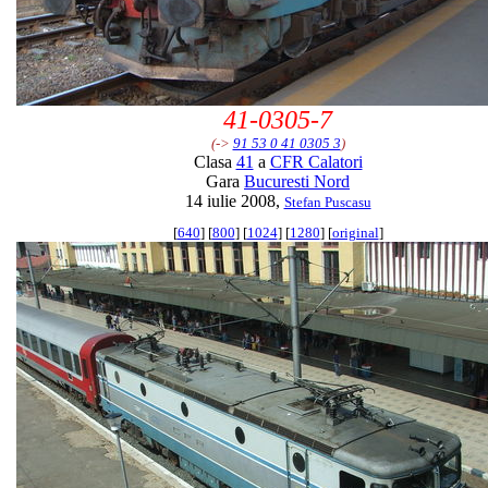
41-0305-7
(->
91 53 0 41 0305 3
)
Clasa
41
a
CFR Calatori
Gara
Bucuresti Nord
14 iulie 2008,
Stefan Puscasu
[
640
] [
800
] [
1024
] [
1280
] [
original
]