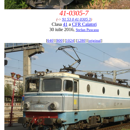
41-0305-7
(->
91 53 0 41 0305 3
)
Clasa
41
a
CFR Calatori
30 iulie 2016,
Stefan Puscasu
[
640
] [
800
] [
1024
] [
1280
] [
original
]