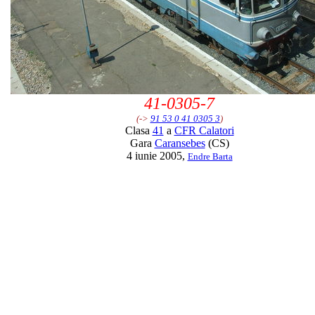
41-0305-7
(->
91 53 0 41 0305 3
)
Clasa
41
a
CFR Calatori
Gara
Caransebes
(CS)
4 iunie 2005,
Endre Barta