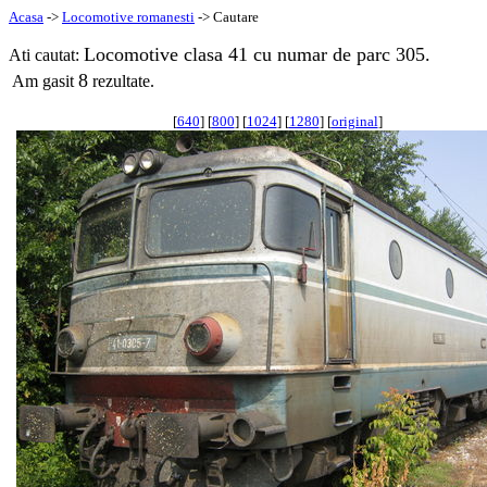
Acasa
->
Locomotive romanesti
-> Cautare
Locomotive clasa 41 cu numar de parc 305.
Ati cautat:
8
Am gasit
rezultate.
[
640
] [
800
] [
1024
] [
1280
] [
original
]