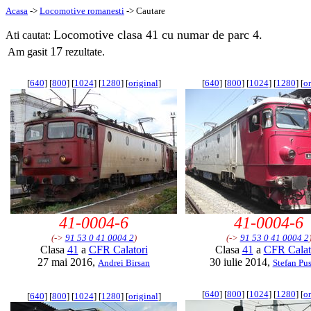
Acasa
->
Locomotive romanesti
-> Cautare
Locomotive clasa 41 cu numar de parc 4.
Ati cautat:
17
Am gasit
rezultate.
[
640
] [
800
] [
1024
] [
1280
] [
original
]
[
640
] [
800
] [
1024
] [
1280
] [
or
41-0004-6
41-0004-6
(->
91 53 0 41 0004 2
)
(->
91 53 0 41 0004 2
Clasa
41
a
CFR Calatori
Clasa
41
a
CFR Calat
27 mai 2016,
30 iulie 2014,
Andrei Birsan
Stefan Pu
[
640
] [
800
] [
1024
] [
1280
] [
or
[
640
] [
800
] [
1024
] [
1280
] [
original
]