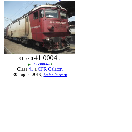
41 0004
91 53 0
2
(ex
41-0004-6
)
Clasa
41
a
CFR Calatori
30 august 2019,
Stefan Puscasu