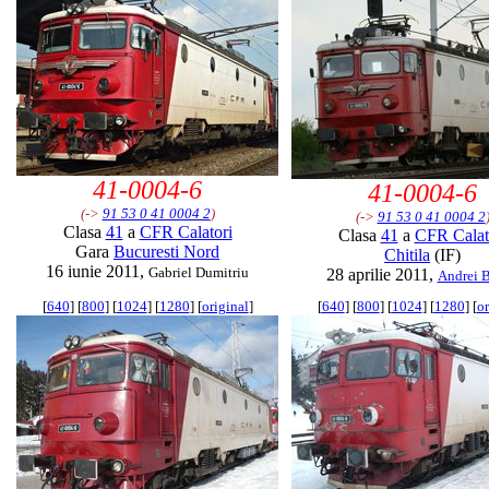
41-0004-6
41-0004-6
(->
91 53 0 41 0004 2
)
(->
91 53 0 41 0004 2
Clasa
41
a
CFR Calatori
Clasa
41
a
CFR Calat
Gara
Bucuresti Nord
Chitila
(IF)
16 iunie 2011,
Gabriel Dumitriu
28 aprilie 2011,
Andrei B
[
640
] [
800
] [
1024
] [
1280
] [
original
]
[
640
] [
800
] [
1024
] [
1280
] [
or