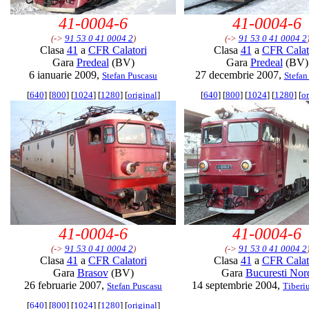
41-0004-6
41-0004-6
(->
91 53 0 41 0004 2
)
(->
91 53 0 41 0004 2
Clasa
41
a
CFR Calatori
Clasa
41
a
CFR Calat
Gara
Predeal
(BV)
Gara
Predeal
(BV)
6 ianuarie 2009,
27 decembrie 2007,
Stefan Puscasu
Stefan
[
640
] [
800
] [
1024
] [
1280
] [
original
]
[
640
] [
800
] [
1024
] [
1280
] [
or
41-0004-6
41-0004-6
(->
91 53 0 41 0004 2
)
(->
91 53 0 41 0004 2
Clasa
41
a
CFR Calatori
Clasa
41
a
CFR Calat
Gara
Brasov
(BV)
Gara
Bucuresti Nor
26 februarie 2007,
14 septembrie 2004,
Stefan Puscasu
Tiberiu
[
640
] [
800
] [
1024
] [
1280
] [
original
]