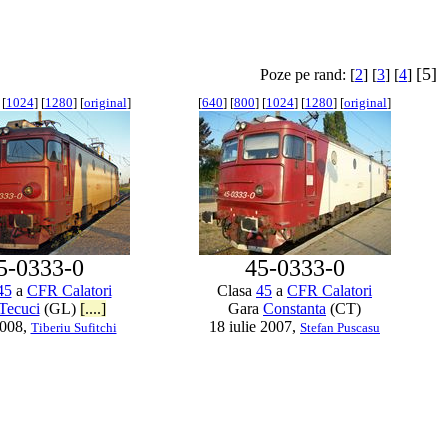
[5]
Poze pe rand: [
2
] [
3
] [
4
]
 [
1024
] [
1280
] [
original
]
[
640
] [
800
] [
1024
] [
1280
] [
original
]
5-0333-0
45-0333-0
45
a
CFR Calatori
Clasa
45
a
CFR Calatori
Tecuci
(GL)
[....]
Gara
Constanta
(CT)
2008,
18 iulie 2007,
Tiberiu Sufitchi
Stefan Puscasu