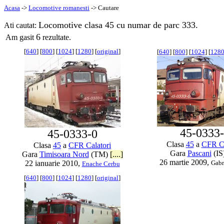
Acasa
->
Locomotive romanesti
-> Cautare
Locomotive clasa 45 cu numar de parc 333.
Ati cautat:
6
Am gasit
rezultate.
[
640
] [
800
] [
1024
] [
1280
] [
original
]
[
640
] [
800
] [
1024
] [
128
45-0333
45-0333-0
Clasa
45
a
CFR Ca
Clasa
45
a
CFR Calatori
Gara
Pascani
(IS
Gara
Timisoara Nord
(TM)
[....]
26 martie 2009,
22 ianuarie 2010,
Gabr
Enache Cerbu
[
640
] [
800
] [
1024
] [
1280
] [
original
]