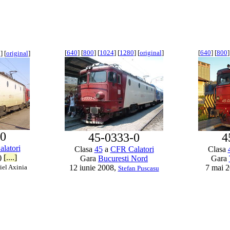
[
640
] [
800
] [
1024
] [
1280
] [
original
]
[
640
] [
800
]
0
] [
original
]
-0
45-0333-0
4
latori
Clasa
45
a
CFR Calatori
Clasa
)
[....]
Gara
Bucuresti Nord
Gara
iel Axinia
12 iunie 2008,
7 mai 
Stefan Puscasu