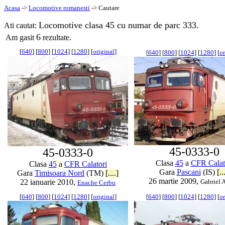
Acasa
->
Locomotive romanesti
-> Cautare
Locomotive clasa 45 cu numar de parc 333.
Ati cautat:
6
Am gasit
rezultate.
[
640
] [
800
] [
1024
] [
1280
] [
original
]
[
640
] [
800
] [
1024
] [
1280
] [
or
45-0333-0
45-0333-0
Clasa
45
a
CFR Calat
Clasa
45
a
CFR Calatori
Gara
Pascani
(IS)
[..
Gara
Timisoara Nord
(TM)
[....]
26 martie 2009,
22 ianuarie 2010,
Gabriel 
Enache Cerbu
[
640
] [
800
] [
1024
] [
1280
] [
original
]
[
640
] [
800
] [
1024
] [
1280
] [
or