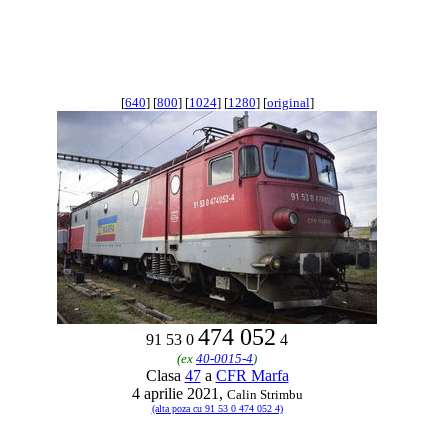
[
640
] [
800
] [
1024
] [
1280
] [
original
]
474 052
91 53 0
4
(ex
40-0015-4
)
Clasa
47
a
CFR Marfa
4 aprilie 2021,
Calin Strimbu
(alta poza cu 91 53 0 474 052 4)