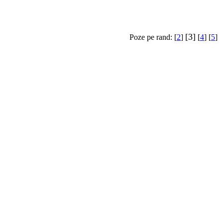
[3]
Poze pe rand: [
2
]
[
4
] [
5
]