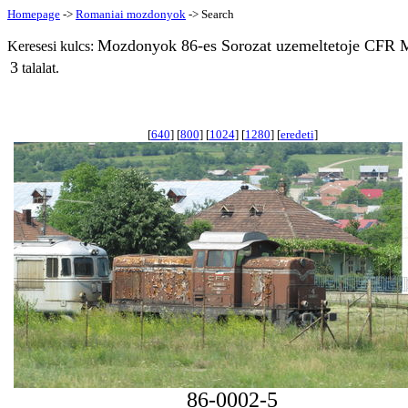
Homepage
->
Romaniai mozdonyok
-> Search
Mozdonyok 86-es Sorozat uzemeltetoje CFR M
Keresesi kulcs:
3
talalat.
[
640
] [
800
] [
1024
] [
1280
] [
eredeti
]
86-0002-5