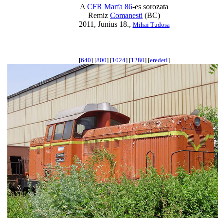
A
CFR Marfa
86
-es sorozata
Remiz
Comanesti
(BC)
2011, Junius 18.,
Mihai Tudosa
[
640
] [
800
] [
1024
] [
1280
] [
eredeti
]