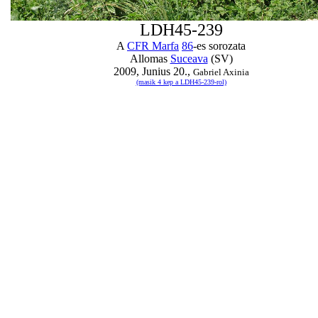
LDH45-239
A
CFR Marfa
86
-es sorozata
Allomas
Suceava
(SV)
2009, Junius 20.,
Gabriel Axinia
(masik 4 kep a LDH45-239-rol)