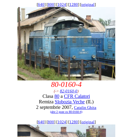
[
640
] [
800
] [
1024
] [
1280
] [
original
]
80-0160-4
(->
82-0160-0
)
Clasa
80
a
CFR Calatori
Remiza
Slobozia Veche
(IL)
2 septembrie 2007,
Catalin Ghita
(alte 2 poze cu 80-0160-4)
[
640
] [
800
] [
1024
] [
1280
] [
original
]