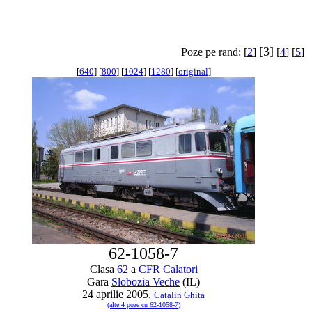
[3]
Poze pe rand: [
2
]
[
4
] [
5
]
[
640
] [
800
] [
1024
] [
1280
] [
original
]
62-1058-7
Clasa
62
a
CFR Calatori
Gara
Slobozia Veche
(IL)
24 aprilie 2005,
Catalin Ghita
(alte 4 poze cu 62-1058-7)