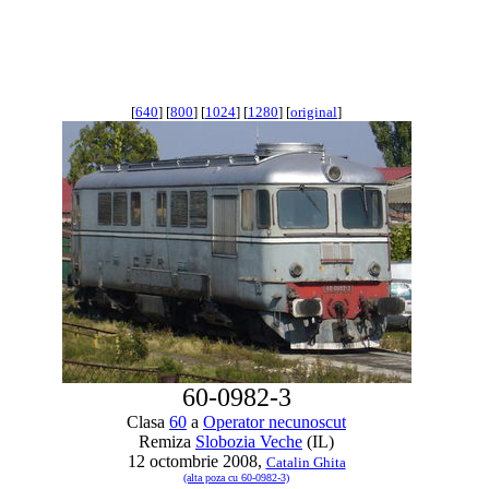
[
640
] [
800
] [
1024
] [
1280
] [
original
]
60-0982-3
Clasa
60
a
Operator necunoscut
Remiza
Slobozia Veche
(IL)
12 octombrie 2008,
Catalin Ghita
(alta poza cu 60-0982-3)