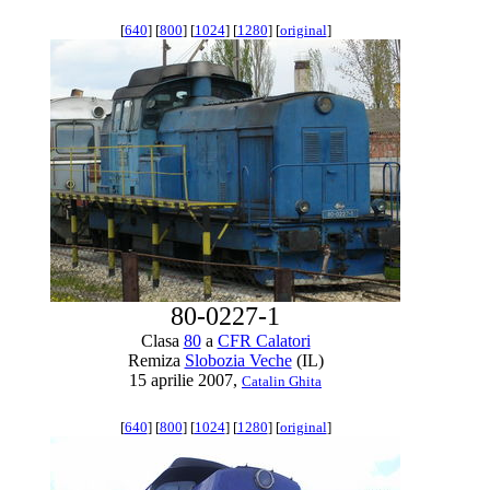
[
640
] [
800
] [
1024
] [
1280
] [
original
]
80-0227-1
Clasa
80
a
CFR Calatori
Remiza
Slobozia Veche
(IL)
15 aprilie 2007,
Catalin Ghita
[
640
] [
800
] [
1024
] [
1280
] [
original
]