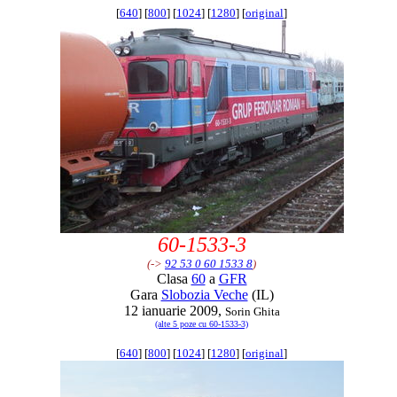
[
640
] [
800
] [
1024
] [
1280
] [
original
]
60-1533-3
(->
92 53 0 60 1533 8
)
Clasa
60
a
GFR
Gara
Slobozia Veche
(IL)
12 ianuarie 2009,
Sorin Ghita
(alte 5 poze cu 60-1533-3)
[
640
] [
800
] [
1024
] [
1280
] [
original
]