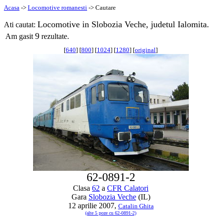
Acasa
->
Locomotive romanesti
-> Cautare
Locomotive in Slobozia Veche, judetul Ialomita.
Ati cautat:
9
Am gasit
rezultate.
[
640
] [
800
] [
1024
] [
1280
] [
original
]
62-0891-2
Clasa
62
a
CFR Calatori
Gara
Slobozia Veche
(IL)
12 aprilie 2007,
Catalin Ghita
(alte 5 poze cu 62-0891-2)