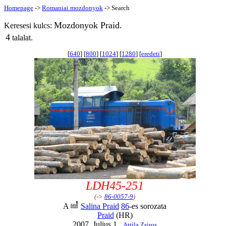
Homepage
->
Romaniai mozdonyok
-> Search
Mozdonyok Praid.
Keresesi kulcs:
4
talalat.
[
640
] [
800
] [
1024
] [
1280
] [
eredeti
]
LDH45-251
(->
86-0057-9
)
A
Salina Praid
86
-es sorozata
Praid
(HR)
2007, Julius 1.,
Attila Zsiros