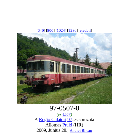
[
640
] [
800
] [
1024
] [
1280
] [
eredeti
]
97-0507-0
(ex
4507
)
A
Regio Calatori
97
-es sorozata
Allomas
Praid
(HR)
2009, Junius 28.,
Andrei Birsan