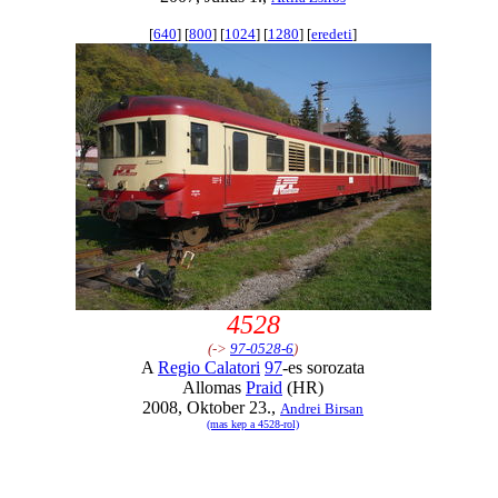
[
640
] [
800
] [
1024
] [
1280
] [
eredeti
]
4528
(->
97-0528-6
)
A
Regio Calatori
97
-es sorozata
Allomas
Praid
(HR)
2008, Oktober 23.,
Andrei Birsan
(mas kep a 4528-rol)