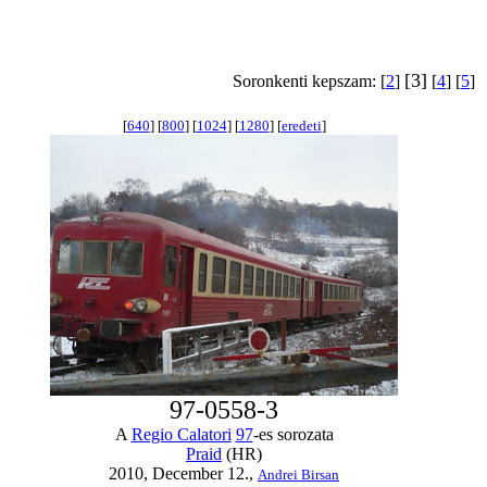
[3]
Soronkenti kepszam: [
2
]
[
4
] [
5
]
[
640
] [
800
] [
1024
] [
1280
] [
eredeti
]
97-0558-3
A
Regio Calatori
97
-es sorozata
Praid
(HR)
2010, December 12.,
Andrei Birsan