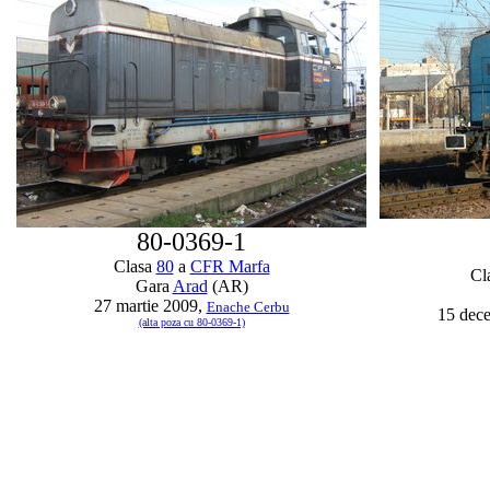
80-0369-1
Clasa
80
a
CFR Marfa
Cl
Gara
Arad
(AR)
27 martie 2009,
Enache Cerbu
15 dec
(alta poza cu 80-0369-1)