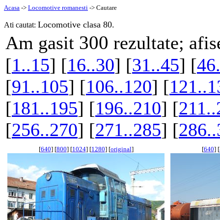
Acasa
->
Locomotive romanesti
-> Cautare
Locomotive clasa 80.
Ati cautat:
300
Am gasit
rezultate; afis
[
1..15
] [
16..30
] [
31..45
] [
46
[
91..105
] [
106..120
] [
121..1
[
181..195
] [
196..210
] [
211..
[
256..270
] [
271..285
] [
286..
[
640
] [
800
] [
1024
] [
1280
] [
original
]
[
640
] [