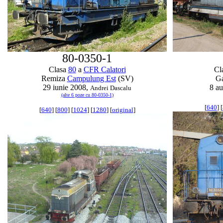
80-0350-1
Clasa
80
a
CFR Calatori
Cl
Remiza
Campulung Est
(SV)
G
29 iunie 2008,
8 a
Andrei Dascalu
(alte 6 poze cu 80-0350-1)
[
640
] [
[
640
] [
800
] [
1024
] [
1280
] [
original
]