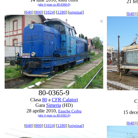
Radu Udrea
21 fe
(alte 4 poze cu 80-0360-0)
[
640
] [
800
] [
1024
] [
1280
] [
original
]
[
640
] [
80-0365-9
Clasa
80
a
CFR Calatori
C
Gara
Simeria
(HD)
28 aprilie 2010,
Enache Cerbu
15 dec
(alte 4 poze cu 80-0365-9)
[
640
] [
[
640
] [
800
] [
1024
] [
1280
] [
original
]