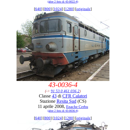
(altre 2 foto di 43-0022-4)
[
640
] [
800
] [
1024
] [
1280
] [
originale
]
43-0036-4
(->
91 53 0 461 036 2
)
Classe
43
di
CFR Calatori
Stazione
Resita Sud
(CS)
11 aprile 2008,
Enache Cerbu
(altre 2 foto di 43-0036-4)
[
640
] [
800
] [
1024
] [
1280
] [
originale
]