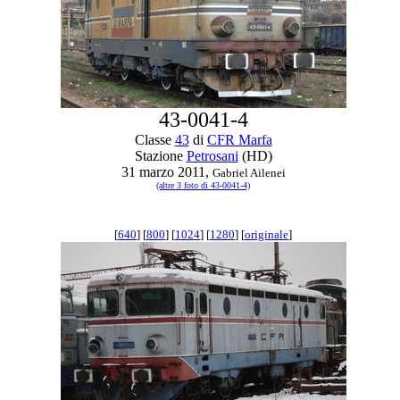
43-0041-4
Classe
43
di
CFR Marfa
Stazione
Petrosani
(HD)
31 marzo 2011,
Gabriel Ailenei
(altre 3 foto di 43-0041-4)
[
640
] [
800
] [
1024
] [
1280
] [
originale
]