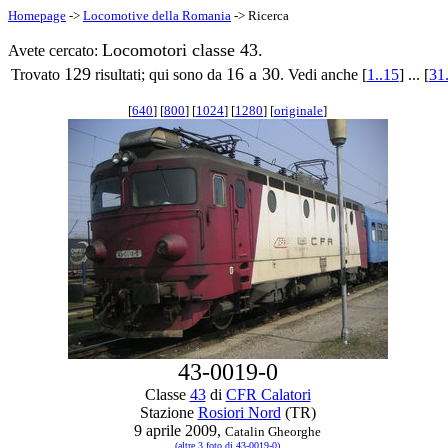
Homepage
->
Locomotive della Romania
-> Ricerca
Locomotori classe 43.
Avete cercato:
129
16 a 30
Trovato
risultati; qui sono da
. Vedi anche [
1..15
] ... [
31
[
640
] [
800
] [
1024
] [
1280
] [
originale
]
43-0019-0
Classe
43
di
CFR Calatori
Stazione
Rosiori Nord
(TR)
9 aprile 2009,
Catalin Gheorghe
(altre 3 foto di 43-0019-0)