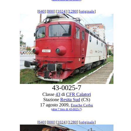
[
640
] [
800
] [
1024
] [
1280
] [
originale
]
43-0025-7
Classe
43
di
CFR Calatori
Stazione
Resita Sud
(CS)
17 agosto 2009,
Enache Cerbu
(altre 7 foto di 43-0025-7)
[
640
] [
800
] [
1024
] [
1280
] [
originale
]