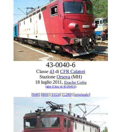
43-0040-6
Classe
43
di
CFR Calatori
Stazione
Orsova
(MH)
18 luglio 2011,
Enache Cerbu
(altre 8 foto di 43-0040-6)
[
640
] [
800
] [
1024
] [
1280
] [
originale
]