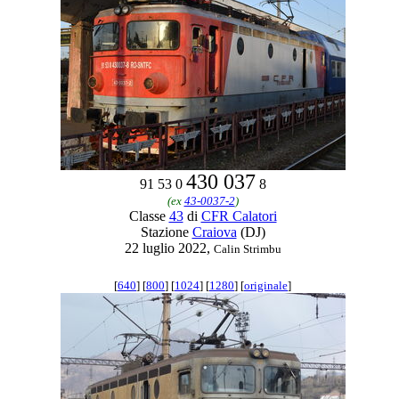
430 037
91 53 0
8
(ex
43-0037-2
)
Classe
43
di
CFR Calatori
Stazione
Craiova
(DJ)
22 luglio 2022,
Calin Strimbu
[
640
] [
800
] [
1024
] [
1280
] [
originale
]