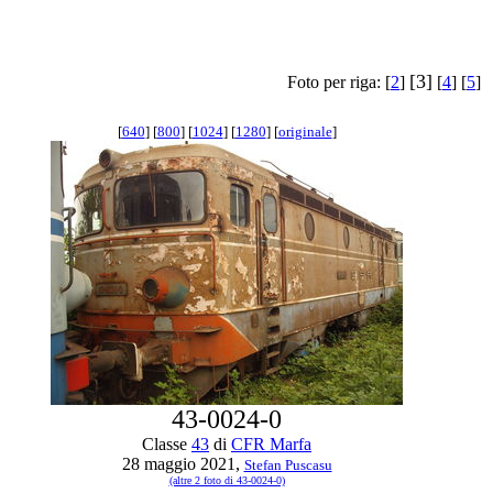
[3]
Foto per riga: [
2
]
[
4
] [
5
]
[
640
] [
800
] [
1024
] [
1280
] [
originale
]
43-0024-0
Classe
43
di
CFR Marfa
28 maggio 2021,
Stefan Puscasu
(altre 2 foto di 43-0024-0)