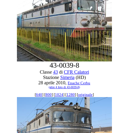
43-0039-8
Classe
43
di
CFR Calatori
Stazione
Simeria
(HD)
28 aprile 2010,
Enache Cerbu
(altre 4 foto di 43-0039-8)
[
640
] [
800
] [
1024
] [
1280
] [
originale
]