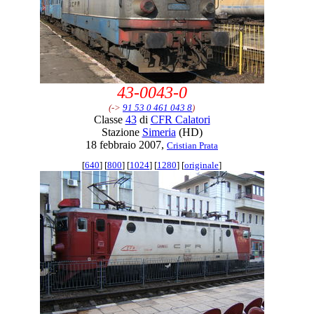
43-0043-0
(->
91 53 0 461 043 8
)
Classe
43
di
CFR Calatori
Stazione
Simeria
(HD)
18 febbraio 2007,
Cristian Prata
[
640
] [
800
] [
1024
] [
1280
] [
originale
]