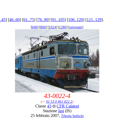
..45
] [
46..60
] [
61..75
] [
76..90
] [
91..105
] [
106..120
] [
121..129
].
[
640
] [
800
] [
1024
] [
1280
] [
originale
]
43-0022-4
(->
91 53 0 461 022 2
)
Classe
43
di
CFR Calatori
Stazione
Iasi
(IS)
25 febbraio 2007,
Tiberiu Sufitchi