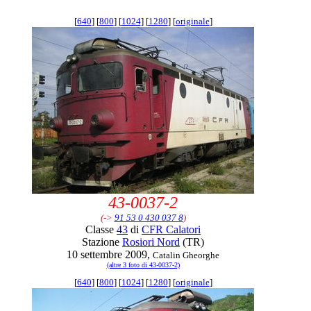
[
640
] [
800
] [
1024
] [
1280
] [
originale
]
43-0037-2
(->
91 53 0 430 037 8
)
Classe
43
di
CFR Calatori
Stazione
Rosiori Nord
(TR)
10 settembre 2009,
Catalin Gheorghe
(altre 3 foto di 43-0037-2)
[
640
] [
800
] [
1024
] [
1280
] [
originale
]