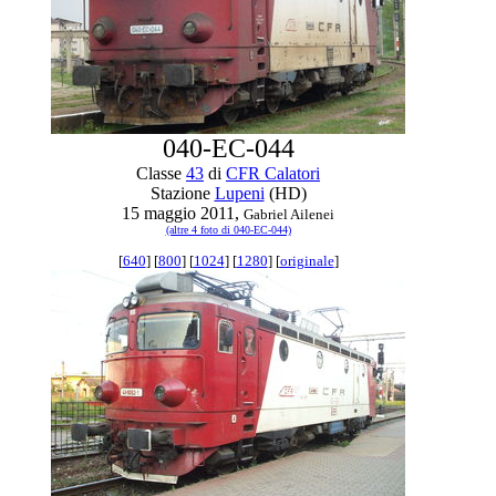
040-EC-044
Classe
43
di
CFR Calatori
Stazione
Lupeni
(HD)
15 maggio 2011,
Gabriel Ailenei
(altre 4 foto di 040-EC-044)
[
640
] [
800
] [
1024
] [
1280
] [
originale
]