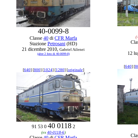
40-0099-8
(
Classe
40
di
CFR Marfa
Cla
Stazione
Petrosani
(HD)
21 dicembre 2010,
Gabriel Ailenei
12 lu
(altre 2 foto di 40-0099-8)
[
640
] [
8
[
640
] [
800
] [
1024
] [
1280
] [
originale
]
40 0118
91 53 0
2
(ex
40-0118-6
)
Cla
Classe
40
di
CFR Marfa