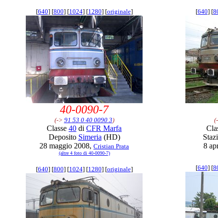
[
640
] [
800
] [
1024
] [
1280
] [
originale
]
[
640
] [
8
40-0090-7
(->
91 53 0 40 0090 3
)
(
Classe
40
di
CFR Marfa
Cla
Deposito
Simeria
(HD)
Staz
28 maggio 2008,
8 ap
Cristian Prata
(altre 4 foto di 40-0090-7)
[
640
] [
8
[
640
] [
800
] [
1024
] [
1280
] [
originale
]