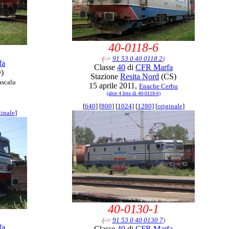
40-0118-6
(->
91 53 0 40 0118 2
)
fa
Classe
40
di
CFR Marfa
)
Stazione
Resita Nord
(CS)
ascalu
15 aprile 2011,
Enache Cerbu
(altre 4 foto di 40-0118-6)
[
640
] [
800
] [
1024
] [
1280
] [
originale
]
ginale
]
40-0130-1
(->
91 53 0 40 0130 7
)
fa
Classe
40
di
CFR Marfa