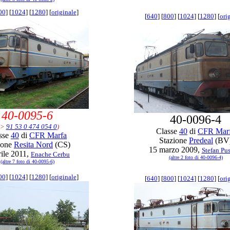
00
] [
1024
] [
1280
] [
originale
]
[
640
] [
800
] [
1024
] [
1280
] [
ori
40-0095-6
40-0096-4
->
91 53 0 474 054 0
)
Classe
40
di
CFR Mar
sse
40
di
CFR Marfa
Stazione
Predeal
(BV
ione
Resita Nord
(CS)
15 marzo 2009,
Stefan Pu
rile 2011,
Enache Cerbu
(altre 2 foto di 40-0096-4)
(altre 7 foto di 40-0095-6)
00
] [
1024
] [
1280
] [
originale
]
[
640
] [
800
] [
1024
] [
1280
] [
ori