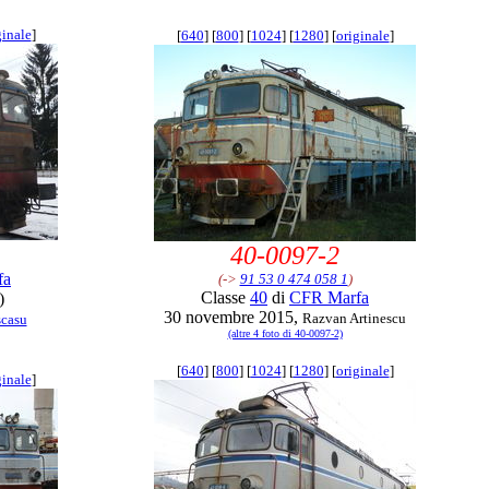
ginale
]
[
640
] [
800
] [
1024
] [
1280
] [
originale
]
40-0097-2
fa
(->
91 53 0 474 058 1
)
Classe
40
di
CFR Marfa
)
30 novembre 2015,
Razvan Artinescu
scasu
(altre 4 foto di 40-0097-2)
[
640
] [
800
] [
1024
] [
1280
] [
originale
]
ginale
]