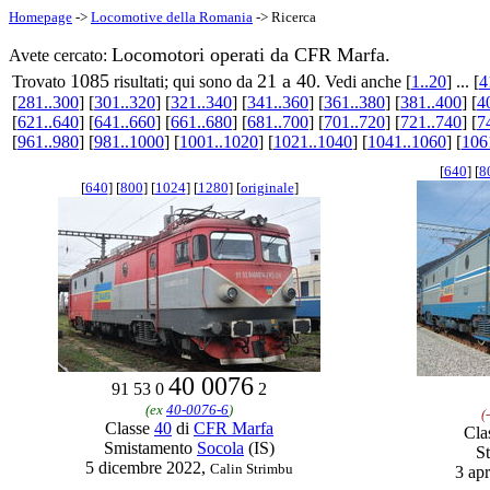
Homepage
->
Locomotive della Romania
-> Ricerca
Locomotori operati da CFR Marfa.
Avete cercato:
1085
21 a 40
Trovato
risultati; qui sono da
. Vedi anche [
1..20
] ... [
4
[
281..300
] [
301..320
] [
321..340
] [
341..360
] [
361..380
] [
381..400
] [
4
[
621..640
] [
641..660
] [
661..680
] [
681..700
] [
701..720
] [
721..740
] [
7
[
961..980
] [
981..1000
] [
1001..1020
] [
1021..1040
] [
1041..1060
] [
106
[
640
] [
8
[
640
] [
800
] [
1024
] [
1280
] [
originale
]
40 0076
91 53 0
2
(ex
40-0076-6
)
(
Classe
40
di
CFR Marfa
Cla
Smistamento
Socola
(IS)
S
5 dicembre 2022,
Calin Strimbu
3 apr