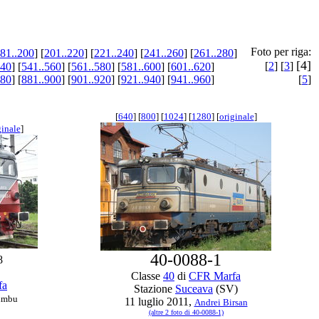
Foto per riga:
81..200
] [
201..220
] [
221..240
] [
241..260
] [
261..280
]
[4]
[
2
] [
3
]
540
] [
541..560
] [
561..580
] [
581..600
] [
601..620
]
880
] [
881..900
] [
901..920
] [
921..940
] [
941..960
]
[
5
]
[
640
] [
800
] [
1024
] [
1280
] [
originale
]
ginale
]
40-0088-1
8
Classe
40
di
CFR Marfa
fa
Stazione
Suceava
(SV)
rimbu
11 luglio 2011,
Andrei Birsan
(altre 2 foto di 40-0088-1)