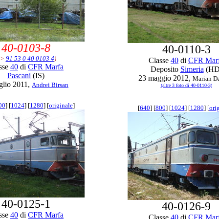
40-0103-8
40-0110-3
->
91 53 0 40 0103 4
)
Classe
40
di
CFR Mar
sse
40
di
CFR Marfa
Deposito
Simeria
(HD
Pascani
(IS)
23 maggio 2012,
Marian D
glio 2011,
Andrei Birsan
(altre 3 foto di 40-0110-3)
00
] [
1024
] [
1280
] [
originale
]
[
640
] [
800
] [
1024
] [
1280
] [
ori
40-0125-1
40-0126-9
sse
40
di
CFR Marfa
Classe
40
di
CFR Mar