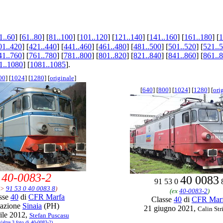
1..60
] [
61..80
] [
81..100
] [
101..120
] [
121..140
] [
141..160
] [
161..180
] [
1
01..420
] [
421..440
] [
441..460
] [
461..480
] [
481..500
] [
501..520
] [
521..
41..760
] [
761..780
] [
781..800
] [
801..820
] [
821..840
] [
841..860
] [
861..
1..1080
] [
1081..1085
].
00
] [
1024
] [
1280
] [
originale
]
[
640
] [
800
] [
1024
] [
1280
] [
ori
40-0083-2
40 0083
91 53 0
->
91 53 0 40 0083 8
)
(ex
40-0083-2
)
sse
40
di
CFR Marfa
Classe
40
di
CFR Mar
tazione
Sinaia
(PH)
21 giugno 2021,
Calin St
ile 2012,
Stefan Puscasu
(altre 3 foto di 40-0083-2)