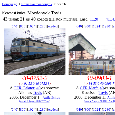
Homepage
->
Romaniai mozdonyok
-> Search
Mozdonyok Tovis.
Keresesi kulcs:
43
21 es 40
talalat;
kozotti talalatok mutatasa. Lasd [
1..20
] ... [
41..4
[
640
] [
800
] [
1024
] [
1280
] [
eredeti
]
[
640
] [
800
] [
1024
] [
1280
] [
e
40-0752-2
40-0903-1
(->
91 53 0 40 0752 8
)
(->
91 53 0 40 0903 7
A
CFR Calatori
40
-es sorozata
A
CFR Marfa
40
-es sor
Allomas
Tovis
(AB)
Kocsiszin
Tovis
(AB
2006, December 1.,
2006, December 1.,
Attila Zsiros
Attil
(masik 6 kep a 40-0752-2-rol)
(masik 2 kep a 40-0903-1-rol)
[
640
] [
800
] [
1024
] [
1280
] [
eredeti
]
[
640
] [
800
] [
1024
] [
1280
] [
e