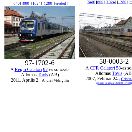
[
640
] [
800
] [
1024
] [
1280
] [
e
[
640
] [
800
] [
1024
] [
1280
] [
eredeti
]
58-0003-2
97-1702-6
A
CFR Calatori
58
-as so
A
Regio Calatori
97
-es sorozata
Allomas
Tovis
(AB
Allomas
Tovis
(AB)
2007, Februar 24.,
Cristia
2011, Aprilis 2.,
Andrei Vidrighin
(masik 3 kep a 58-0003-2-rol)