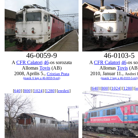
46-0059-9
46-0103-5
A
CFR Calatori
46
-os sorozata
A
CFR Calatori
46
-os so
Allomas
Tovis
(AB)
Allomas
Tovis
(AB
2008, Aprilis 5.,
2010, Januar 11.,
Cristian Prata
Andrei 
(masik 6 kep a 46-0059-9-rol)
(masik 2 kep a 46-0103-5-rol)
[
640
] [
800
] [
1024
] [
1280
] [
e
[
640
] [
800
] [
1024
] [
1280
] [
eredeti
]