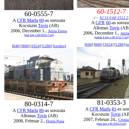
60-1512-7
60-0555-7
(->
92 53 0 60 1512 2
A
CFR Marfa
60
-as sorozata
A
GFR
60
-as soroza
Kocsiszin
Tovis
(AB)
Allomas
Tovis
(AB
2006, December 1.,
Attila Zsiros
2006, December 1.,
Attil
(mas kep a 60-0555-7-rol)
(masik 6 kep a 60-1512-7-rol)
[
640
] [
800
] [
1024
] [
1280
] [
e
[
640
] [
800
] [
1024
] [
1280
] [
eredeti
]
81-0353-3
80-0314-7
A
CFR Marfa
81
-es sor
A
CFR Marfa
80
-as sorozata
Kocsiszin
Tovis
(AB
Allomas
Tovis
(AB)
2007, Februar 24.,
Cristia
2008, Februar 2.,
Florin Popa
(mas kep a 81-0353-3-rol)