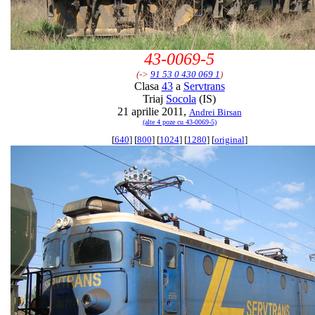
43-0069-5
(->
91 53 0 430 069 1
)
Clasa
43
a
Servtrans
Triaj
Socola
(IS)
21 aprilie 2011,
Andrei Birsan
(alte 4 poze cu 43-0069-5)
[
640
] [
800
] [
1024
] [
1280
] [
original
]