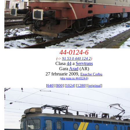
44-0124-6
(->
91 53 0 440 124 2
)
Clasa
44
a
Servtrans
Gara
Arad
(AR)
27 februarie 2009,
Enache Cerbu
(alta poza cu 44-0124-6)
[
640
] [
800
] [
1024
] [
1280
] [
original
]