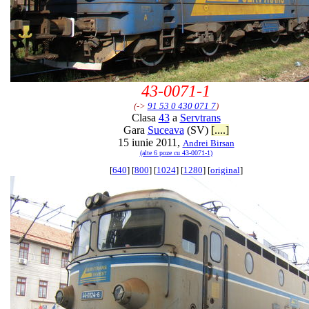
43-0071-1
(->
91 53 0 430 071 7
)
Clasa
43
a
Servtrans
Gara
Suceava
(SV)
[....]
15 iunie 2011,
Andrei Birsan
(alte 6 poze cu 43-0071-1)
[
640
] [
800
] [
1024
] [
1280
] [
original
]