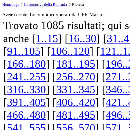
Homepage
->
Locomotive della Romania
-> Ricerca
Locomotori operati da CFR Marfa.
Avete cercato:
1085
Trovato
risultati; qui
anche [
1..15
] [
16..30
] [
31..4
[
91..105
] [
106..120
] [
121..1
[
166..180
] [
181..195
] [
196..
[
241..255
] [
256..270
] [
271..
[
316..330
] [
331..345
] [
346..
[
391..405
] [
406..420
] [
421..
[
466..480
] [
481..495
] [
496..
[
541..555
] [
556..570
] [
571..