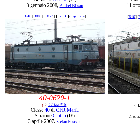
3 gennaio 2008,
11 ott
Andrei Birsan
[
640
] [
800
] [
1024
] [
1280
] [
originale
]
[
640
] [
40-0620-1
(->
47-0006-8
)
Cl
Classe
40
di
CFR Marfa
Stazione
Chitila
(IF)
4 no
3 aprile 2007,
Stefan Puscasu