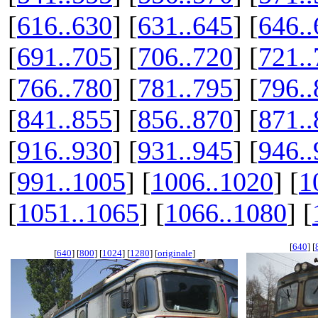
[
616..630
] [
631..645
] [
646..
[
691..705
] [
706..720
] [
721..
[
766..780
] [
781..795
] [
796..
[
841..855
] [
856..870
] [
871..
[
916..930
] [
931..945
] [
946..
[
991..1005
] [
1006..1020
] [
1
[
1051..1065
] [
1066..1080
] [
[
640
] [
[
640
] [
800
] [
1024
] [
1280
] [
originale
]