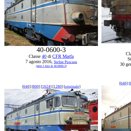
40-0600-3
Cl
Classe
40
di
CFR Marfa
S
7 agosto 2016,
Stefan Puscasu
30 ge
(altre 5 foto di 40-0600-3)
[
640
] [
[
640
] [
800
] [
1024
] [
1280
] [
originale
]