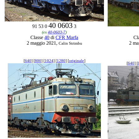
40 0603
91 53 0
3
(ex
40-0603-7
)
Classe
40
di
CFR Marfa
Cl
2 maggio 2021,
2 ma
Calin Strimbu
[
640
] [
800
] [
1024
] [
1280
] [
originale
]
[
640
] [