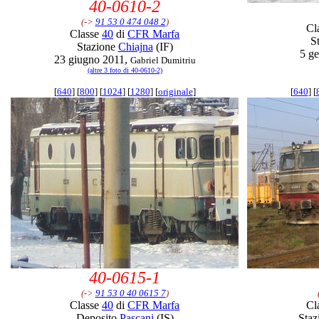
40-0610-2
(->
91 53 0 474 048 2
)
Cl
Classe
40
di
CFR Marfa
S
Stazione
Chiajna
(IF)
5 g
23 giugno 2011,
Gabriel Dumitriu
(altre 3 foto di 40-0610-2)
[
640
] [
800
] [
1024
] [
1280
] [
originale
]
[
640
] [
40-0615-1
(->
91 53 0 40 0615 7
)
Classe
40
di
CFR Marfa
Cl
Deposito
Pascani
(IS)
Staz