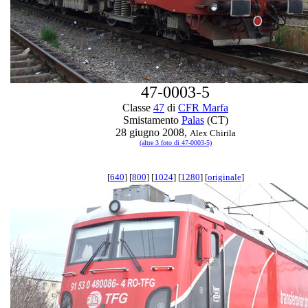
47-0003-5
Classe
47
di
CFR Marfa
Smistamento
Palas
(CT)
28 giugno 2008,
Alex Chirila
(altre 3 foto di 47-0003-5)
[
640
] [
800
] [
1024
] [
1280
] [
originale
]