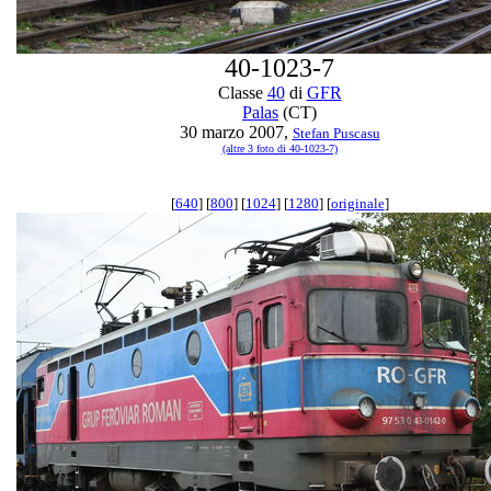
40-1023-7
Classe
40
di
GFR
Palas
(CT)
30 marzo 2007,
Stefan Puscasu
(altre 3 foto di 40-1023-7)
[
640
] [
800
] [
1024
] [
1280
] [
originale
]