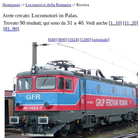
Homepage
->
Locomotive della Romania
-> Ricerca
Locomotori in Palas.
Avete cercato:
90
31 a 40
Trovato
risultati; qui sono da
. Vedi anche [
1..10
] [
11..20
]
[
81..90
].
[
640
] [
800
] [
1024
] [
1280
] [
originale
]