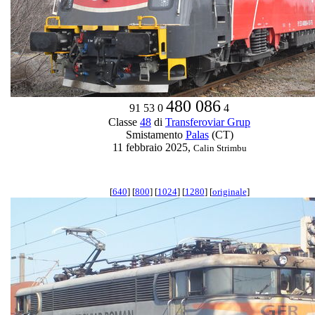
480 086
91 53 0
4
Classe
48
di
Transferoviar Grup
Smistamento
Palas
(CT)
11 febbraio 2025,
Calin Strimbu
[
640
] [
800
] [
1024
] [
1280
] [
originale
]