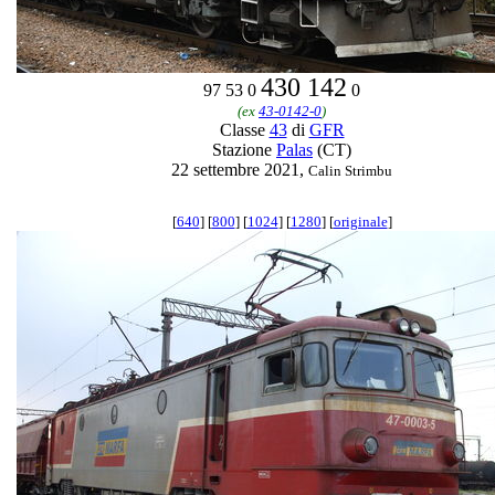
430 142
97 53 0
0
(ex
43-0142-0
)
Classe
43
di
GFR
Stazione
Palas
(CT)
22 settembre 2021,
Calin Strimbu
[
640
] [
800
] [
1024
] [
1280
] [
originale
]