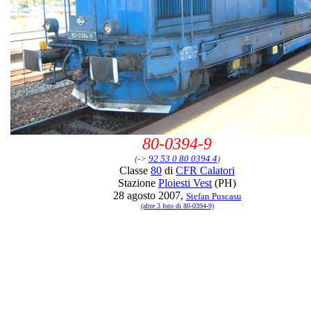
80-0394-9
(->
92 53 0 80 0394 4
)
Classe
80
di
CFR Calatori
Stazione
Ploiesti Vest
(PH)
28 agosto 2007,
Stefan Puscasu
(altre 3 foto di 80-0394-9)