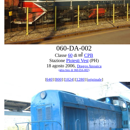
060-DA-002
Classe
60
di
CPB
Stazione
Ploiesti Vest
(PH)
18 agosto 2006,
Dragos Anoaica
(altra foto di 060-DA-002)
[
640
] [
800
] [
1024
] [
1280
] [
originale
]