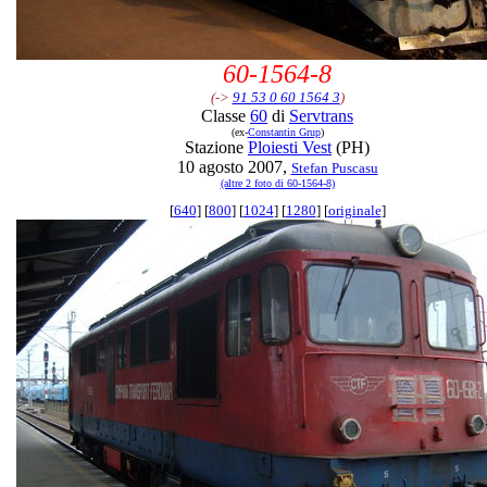
60-1564-8
(->
91 53 0 60 1564 3
)
Classe
60
di
Servtrans
(ex-
Constantin Grup
)
Stazione
Ploiesti Vest
(PH)
10 agosto 2007,
Stefan Puscasu
(altre 2 foto di 60-1564-8)
[
640
] [
800
] [
1024
] [
1280
] [
originale
]