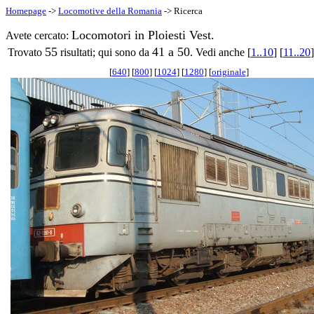
Homepage
->
Locomotive della Romania
-> Ricerca
Locomotori in Ploiesti Vest.
Avete cercato:
55
41 a 50
Trovato
risultati; qui sono da
. Vedi anche [
1..10
] [
11..20
]
[
640
] [
800
] [
1024
] [
1280
] [
originale
]