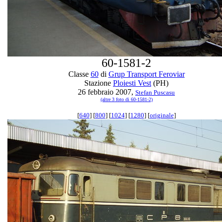
60-1581-2
Classe
60
di
Grup Transport Feroviar
Stazione
Ploiesti Vest
(PH)
26 febbraio 2007,
Stefan Puscasu
(altre 3 foto di 60-1581-2)
[
640
] [
800
] [
1024
] [
1280
] [
originale
]