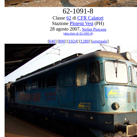
62-1091-8
Classe
62
di
CFR Calatori
Stazione
Ploiesti Vest
(PH)
28 agosto 2007,
Stefan Puscasu
(altra foto di 62-1091-8)
[
640
] [
800
] [
1024
] [
1280
] [
originale
]