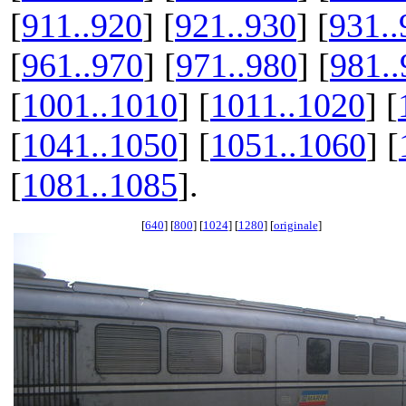
[
911..920
] [
921..930
] [
931..
[
961..970
] [
971..980
] [
981..
[
1001..1010
] [
1011..1020
] [
[
1041..1050
] [
1051..1060
] [
[
1081..1085
].
[
640
] [
800
] [
1024
] [
1280
] [
originale
]