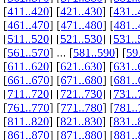
[
411..420
] [
421..430
] [
431..
[
461..470
] [
471..480
] [
481..
[
511..520
] [
521..530
] [
531..
[
561..570
] ... [
581..590
] [
59
[
611..620
] [
621..630
] [
631..
[
661..670
] [
671..680
] [
681..
[
711..720
] [
721..730
] [
731..
[
761..770
] [
771..780
] [
781..
[
811..820
] [
821..830
] [
831..
[
861..870
] [
871..880
] [
881..