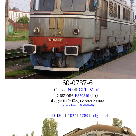
60-0787-6
Classe
60
di
CFR Marfa
Stazione
Pascani
(IS)
4 agosto 2008,
Gabriel Axinia
(altre 2 foto di 60-0787-6)
[
640
] [
800
] [
1024
] [
1280
] [
originale
]