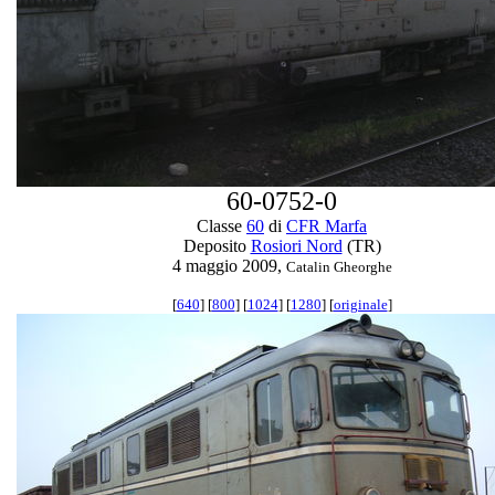
60-0752-0
Classe
60
di
CFR Marfa
Deposito
Rosiori Nord
(TR)
4 maggio 2009,
Catalin Gheorghe
[
640
] [
800
] [
1024
] [
1280
] [
originale
]