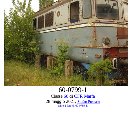
60-0799-1
Classe
60
di
CFR Marfa
28 maggio 2021,
Stefan Puscasu
(altre 2 foto di 60-0799-1)