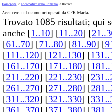
Homepage
->
Locomotive della Romania
-> Ricerca
Locomotori operati da CFR Marfa.
Avete cercato:
1085
Trovato
risultati; qui
anche [
1..10
] [
11..20
] [
21..3
[
61..70
] [
71..80
] [
81..90
] [
9
[
111..120
] [
121..130
] [
131..
[
161..170
] [
171..180
] [
181..
[
211..220
] [
221..230
] [
231..
[
261..270
] [
271..280
] [
281..
[
311..320
] [
321..330
] [
331..
[
361..370
] [
371..380
] [
381..