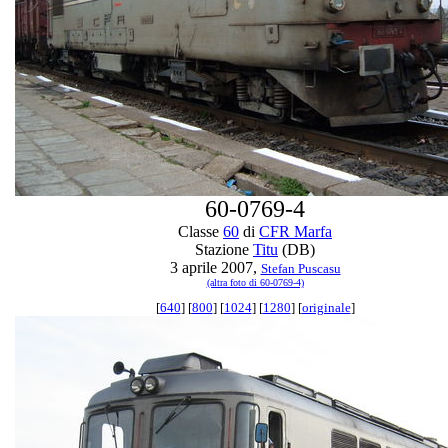
60-0769-4
Classe
60
di
CFR Marfa
Stazione
Titu
(DB)
3 aprile 2007,
Stefan Puscasu
(altra foto di 60-0769-4)
[
640
] [
800
] [
1024
] [
1280
] [
originale
]