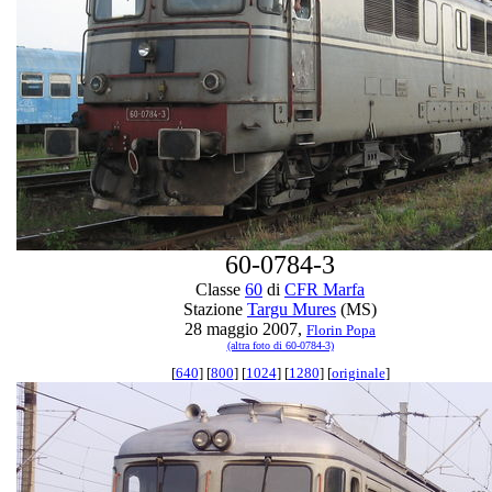
60-0784-3
Classe
60
di
CFR Marfa
Stazione
Targu Mures
(MS)
28 maggio 2007,
Florin Popa
(altra foto di 60-0784-3)
[
640
] [
800
] [
1024
] [
1280
] [
originale
]