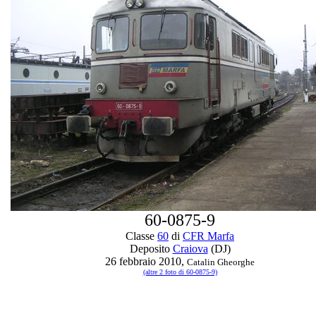
60-0875-9
Classe
60
di
CFR Marfa
Deposito
Craiova
(DJ)
26 febbraio 2010,
Catalin Gheorghe
(altre 2 foto di 60-0875-9)