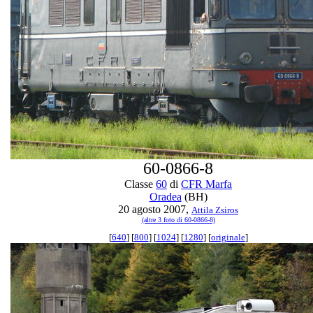
60-0866-8
Classe
60
di
CFR Marfa
Oradea
(BH)
20 agosto 2007,
Attila Zsiros
(altre 3 foto di 60-0866-8)
[
640
] [
800
] [
1024
] [
1280
] [
originale
]