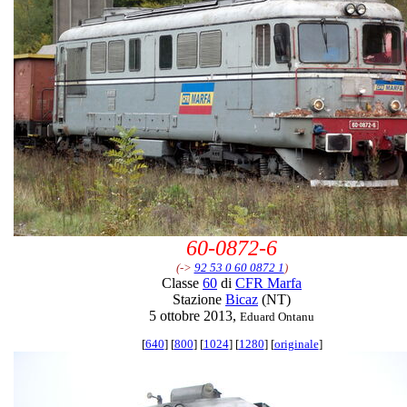
60-0872-6
(->
92 53 0 60 0872 1
)
Classe
60
di
CFR Marfa
Stazione
Bicaz
(NT)
5 ottobre 2013,
Eduard Ontanu
[
640
] [
800
] [
1024
] [
1280
] [
originale
]