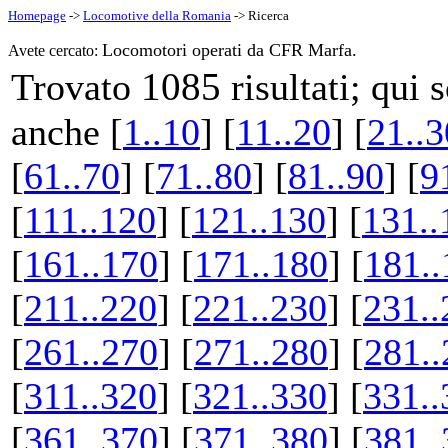
Homepage
->
Locomotive della Romania
-> Ricerca
Locomotori operati da CFR Marfa.
Avete cercato:
1085
Trovato
risultati; qui
anche [
1..10
] [
11..20
] [
21..3
[
61..70
] [
71..80
] [
81..90
] [
9
[
111..120
] [
121..130
] [
131..
[
161..170
] [
171..180
] [
181..
[
211..220
] [
221..230
] [
231..
[
261..270
] [
271..280
] [
281..
[
311..320
] [
321..330
] [
331..
[
361..370
] [
371..380
] [
381..