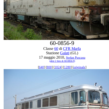
60-0856-9
Classe
60
di
CFR Marfa
Stazione
Galati
(GL)
17 maggio 2010,
Stefan Puscasu
(altre 2 foto di 60-0856-9)
[
640
] [
800
] [
1024
] [
1280
] [
originale
]