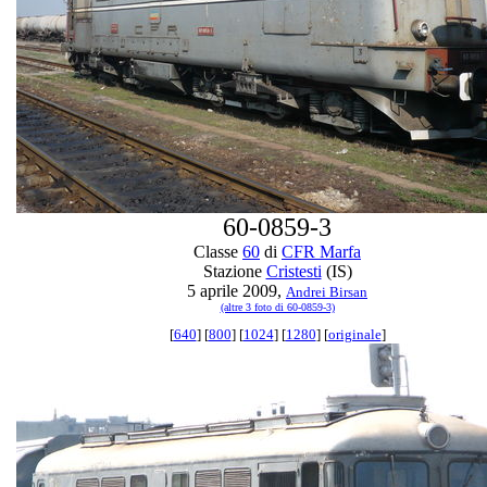
60-0859-3
Classe
60
di
CFR Marfa
Stazione
Cristesti
(IS)
5 aprile 2009,
Andrei Birsan
(altre 3 foto di 60-0859-3)
[
640
] [
800
] [
1024
] [
1280
] [
originale
]