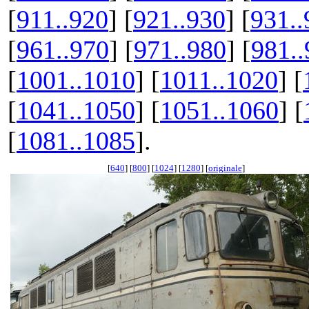
[
911..920
] [
921..930
] [
931..
[
961..970
] [
971..980
] [
981..
[
1001..1010
] [
1011..1020
] [
[
1041..1050
] [
1051..1060
] [
[
1081..1085
].
[
640
] [
800
] [
1024
] [
1280
] [
originale
]