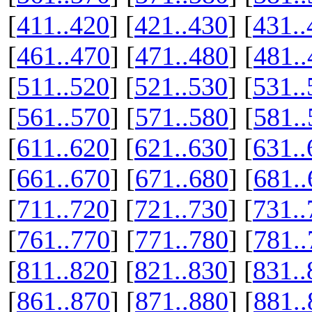
[
411..420
] [
421..430
] [
431..
[
461..470
] [
471..480
] [
481..
[
511..520
] [
521..530
] [
531..
[
561..570
] [
571..580
] [
581..
[
611..620
] [
621..630
] [
631..
[
661..670
] [
671..680
] [
681..
[
711..720
] [
721..730
] [
731..
[
761..770
] [
771..780
] [
781..
[
811..820
] [
821..830
] [
831..
[
861..870
] [
871..880
] [
881..