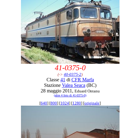
41-0375-0
(->
40-0375-2
)
Classe
41
di
CFR Marfa
Stazione
Valea Seaca
(BC)
28 maggio 2011,
Eduard Ontanu
(altre 4 foto di 41-0375-0)
[
640
] [
800
] [
1024
] [
1280
] [
originale
]