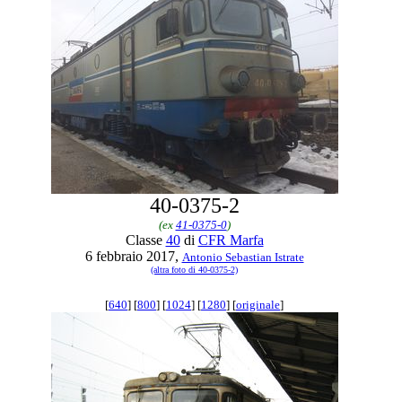
40-0375-2
(ex
41-0375-0
)
Classe
40
di
CFR Marfa
6 febbraio 2017,
Antonio Sebastian Istrate
(altra foto di 40-0375-2)
[
640
] [
800
] [
1024
] [
1280
] [
originale
]