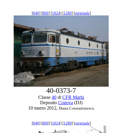
[
640
] [
800
] [
1024
] [
1280
] [
originale
]
40-0373-7
Classe
40
di
CFR Marfa
Deposito
Craiova
(DJ)
10 marzo 2012,
Diana Constantinescu
[
640
] [
800
] [
1024
] [
1280
] [
originale
]