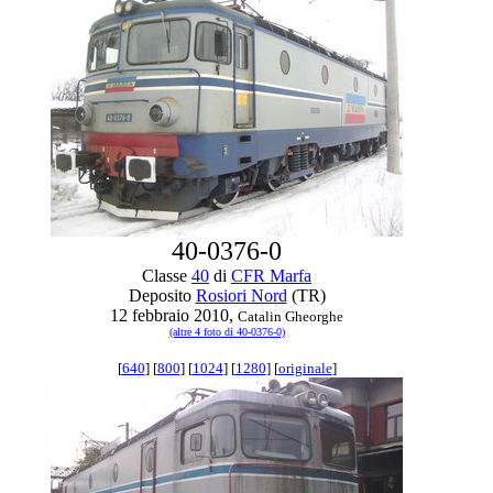
40-0376-0
Classe
40
di
CFR Marfa
Deposito
Rosiori Nord
(TR)
12 febbraio 2010,
Catalin Gheorghe
(altre 4 foto di 40-0376-0)
[
640
] [
800
] [
1024
] [
1280
] [
originale
]