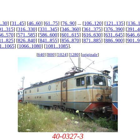
..30
] [
31..45
] [
46..60
] [
61..75
] [
76..90
] ... [
106..120
] [
121..135
] [
136..
01..315
] [
316..330
] [
331..345
] [
346..360
] [
361..375
] [
376..390
] [
391..
56..570
] [
571..585
] [
586..600
] [
601..615
] [
616..630
] [
631..645
] [
646..
11..825
] [
826..840
] [
841..855
] [
856..870
] [
871..885
] [
886..900
] [
901..
1..1065
] [
1066..1080
] [
1081..1085
].
[
640
] [
800
] [
1024
] [
1280
] [
originale
]
40-0327-3