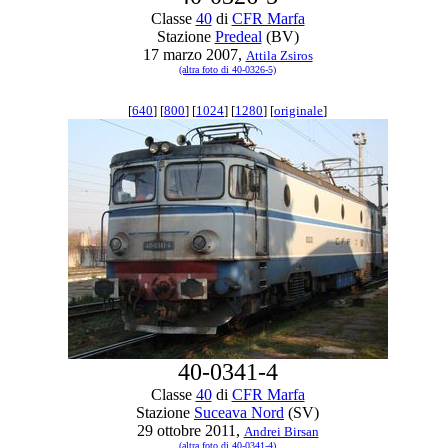
Classe
40
di
CFR Marfa
Stazione
Predeal
(BV)
17 marzo 2007,
Attila Zsiros
(altra foto di 40-0326-5)
[
640
] [
800
] [
1024
] [
1280
] [
originale
]
40-0341-4
Classe
40
di
CFR Marfa
Stazione
Suceava Nord
(SV)
29 ottobre 2011,
Andrei Birsan
(altra foto di 40-0341-4)