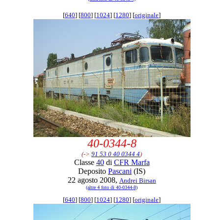
[
640
] [
800
] [
1024
] [
1280
] [
originale
]
40-0344-8
(->
91 53 0 40 0344 4
)
Classe
40
di
CFR Marfa
Deposito
Pascani
(IS)
22 agosto 2008,
Andrei Birsan
(altre 4 foto di 40-0344-8)
[
640
] [
800
] [
1024
] [
1280
] [
originale
]