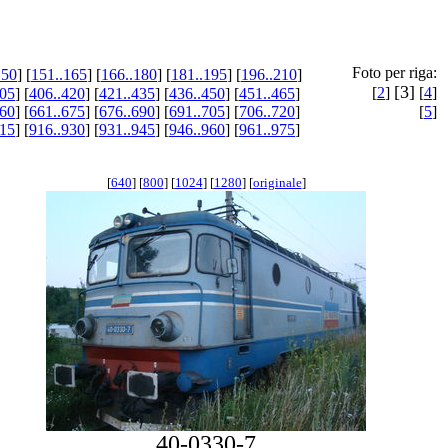
Foto per riga:
150
] [
151..165
] [
166..180
] [
181..195
] [
196..210
]
[3]
[
2
]
[
4
]
405
] [
406..420
] [
421..435
] [
436..450
] [
451..465
]
660
] [
661..675
] [
676..690
] [
691..705
] [
706..720
]
[
5
]
915
] [
916..930
] [
931..945
] [
946..960
] [
961..975
]
[
640
] [
800
] [
1024
] [
1280
] [
originale
]
40-0330-7