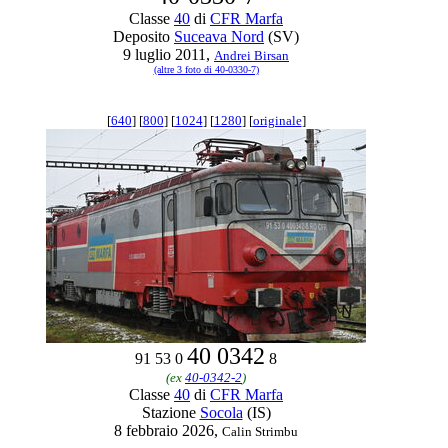
Classe
40
di
CFR Marfa
Deposito
Suceava Nord
(SV)
9 luglio 2011,
Andrei Birsan
(altre 3 foto di 40-0330-7)
[
640
] [
800
] [
1024
] [
1280
] [
originale
]
40 0342
91 53 0
8
(ex
40-0342-2
)
Classe
40
di
CFR Marfa
Stazione
Socola
(IS)
8 febbraio 2026,
Calin Strimbu