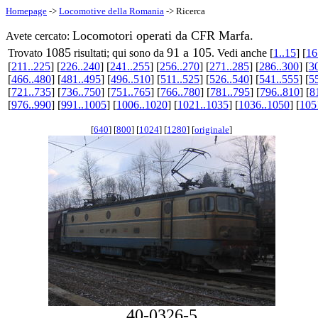
Homepage
->
Locomotive della Romania
-> Ricerca
Locomotori operati da CFR Marfa.
Avete cercato:
1085
91 a 105
Trovato
risultati; qui sono da
. Vedi anche [
1..15
] [
16
[
211..225
] [
226..240
] [
241..255
] [
256..270
] [
271..285
] [
286..300
] [
3
[
466..480
] [
481..495
] [
496..510
] [
511..525
] [
526..540
] [
541..555
] [
5
[
721..735
] [
736..750
] [
751..765
] [
766..780
] [
781..795
] [
796..810
] [
8
[
976..990
] [
991..1005
] [
1006..1020
] [
1021..1035
] [
1036..1050
] [
105
[
640
] [
800
] [
1024
] [
1280
] [
originale
]
40-0326-5