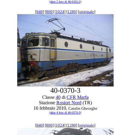
(altre 2 foto di 40-0342-2)
[
640
] [
800
] [
1024
] [
1280
] [
originale
]
40-0370-3
Classe
40
di
CFR Marfa
Stazione
Rosiori Nord
(TR)
16 febbraio 2010,
Catalin Gheorghe
(altre 4 foto di 40-0370-3)
[
640
] [
800
] [
1024
] [
1280
] [
originale
]