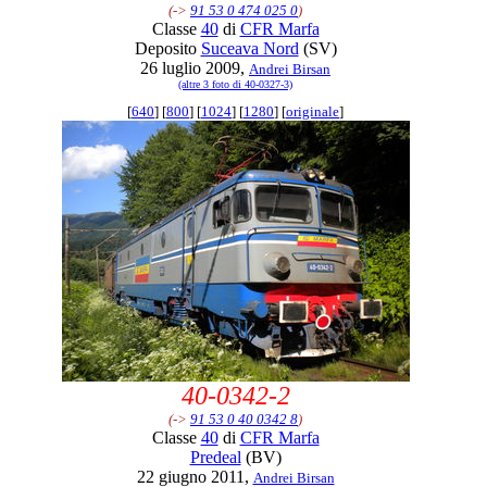
(->
91 53 0 474 025 0
)
Classe
40
di
CFR Marfa
Deposito
Suceava Nord
(SV)
26 luglio 2009,
Andrei Birsan
(altre 3 foto di 40-0327-3)
[
640
] [
800
] [
1024
] [
1280
] [
originale
]
40-0342-2
(->
91 53 0 40 0342 8
)
Classe
40
di
CFR Marfa
Predeal
(BV)
22 giugno 2011,
Andrei Birsan