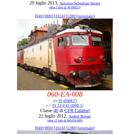
29 luglio 2013,
Antonio Sebastian Istrate
(altre 5 foto di 40-0005-5)
[
640
] [
800
] [
1024
] [
1280
] [
originale
]
060-EA-008
(ex
41-0008-7
)
(->
91 53 0 41 0008 3
)
Classe
40
di
CFR Calatori
22 luglio 2012,
Andrei Birsan
(altre 12 foto di 060-EA-008)
[
640
] [
800
] [
1024
] [
1280
] [
originale
]