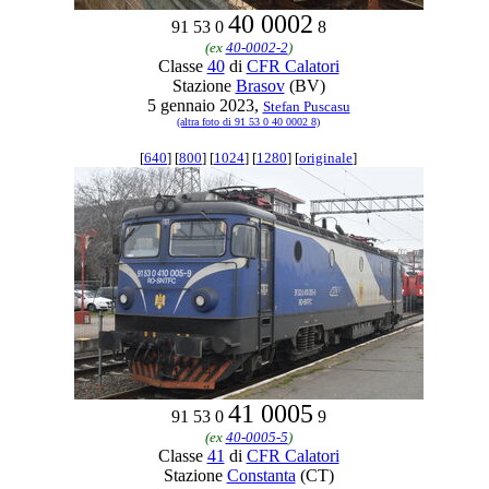
40 0002
91 53 0
8
(ex
40-0002-2
)
Classe
40
di
CFR Calatori
Stazione
Brasov
(BV)
5 gennaio 2023,
Stefan Puscasu
(altra foto di 91 53 0 40 0002 8)
[
640
] [
800
] [
1024
] [
1280
] [
originale
]
41 0005
91 53 0
9
(ex
40-0005-5
)
Classe
41
di
CFR Calatori
Stazione
Constanta
(CT)