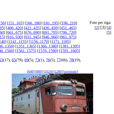
Foto per riga:
150
] [
151..165
] [
166..180
] [
181..195
] [
196..210
]
[3]
[
2
]
[
4
]
405
] [
406..420
] [
421..435
] [
436..450
] [
451..465
]
660
] [
661..675
] [
676..690
] [
691..705
] [
706..720
]
[
5
]
915
] [
916..930
] [
931..945
] [
946..960
] [
961..975
]
140
] [
1141..1155
] [
1156..1170
] [
1171..1185
]
36..1350
] [
1351..1365
] [
1366..1380
] [
1381..1395
]
46..1560
] [
1561..1575
] [
1576..1590
] [
1591..1605
]
63
(17),
65
(79),
69
(5),
73
(1),
76
(5),
77
(66),
78
(19),
[
640
] [
800
] [
1024
] [
1280
] [
originale
]