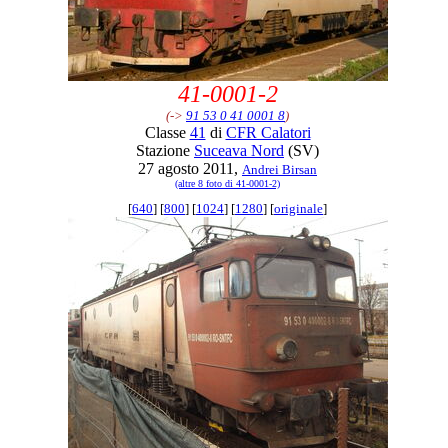
41-0001-2
(->
91 53 0 41 0001 8
)
Classe
41
di
CFR Calatori
Stazione
Suceava Nord
(SV)
27 agosto 2011,
Andrei Birsan
(altre 8 foto di 41-0001-2)
[
640
] [
800
] [
1024
] [
1280
] [
originale
]