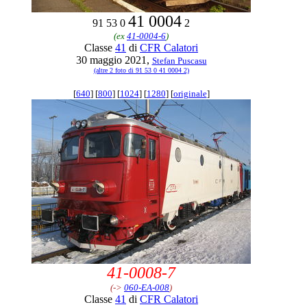
41 0004
91 53 0
2
(ex
41-0004-6
)
Classe
41
di
CFR Calatori
30 maggio 2021,
Stefan Puscasu
(altre 2 foto di 91 53 0 41 0004 2)
[
640
] [
800
] [
1024
] [
1280
] [
originale
]
41-0008-7
(->
060-EA-008
)
Classe
41
di
CFR Calatori