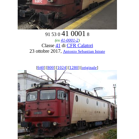
41 0001
91 53 0
8
(ex
41-0001-2
)
Classe
41
di
CFR Calatori
23 ottobre 2017,
Antonio Sebastian Istrate
[
640
] [
800
] [
1024
] [
1280
] [
originale
]