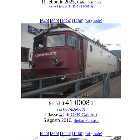
11 febbraio 2025,
Calin Strimbu
(altre 4 foto di 91 53 0 41 0005 9)
[
640
] [
800
] [
1024
] [
1280
] [
originale
]
41 0008
91 53 0
3
(ex
060-EA-008
)
Classe
41
di
CFR Calatori
6 agosto 2016,
Stefan Puscasu
[
640
] [
800
] [
1024
] [
1280
] [
originale
]