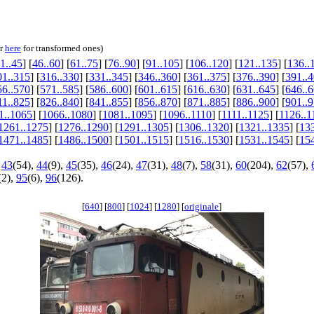
or
here
for transformed ones)
1..45
] [
46..60
] [
61..75
] [
76..90
] [
91..105
] [
106..120
] [
121..135
] [
136..
01..315
] [
316..330
] [
331..345
] [
346..360
] [
361..375
] [
376..390
] [
391..
56..570
] [
571..585
] [
586..600
] [
601..615
] [
616..630
] [
631..645
] [
646..
11..825
] [
826..840
] [
841..855
] [
856..870
] [
871..885
] [
886..900
] [
901..
1..1065
] [
1066..1080
] [
1081..1095
] [
1096..1110
] [
1111..1125
] [
1126..1
1261..1275
] [
1276..1290
] [
1291..1305
] [
1306..1320
] [
1321..1335
] [
13
1471..1485
] [
1486..1500
] [
1501..1515
] [
1516..1530
] [
1531..1545
] [
15
,
43
(54),
44
(9),
45
(35),
46
(24),
47
(31),
48
(7),
58
(31),
60
(204),
62
(57),
(2),
95
(6),
96
(126).
[
640
] [
800
] [
1024
] [
1280
] [
originale
]