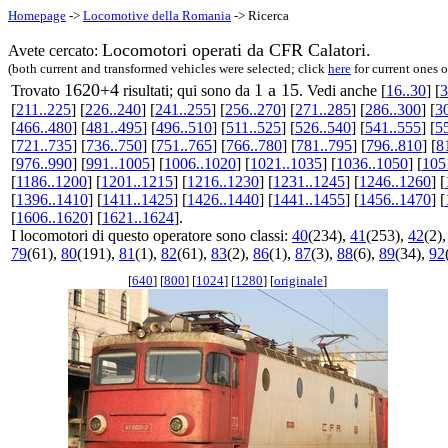
Homepage
->
Locomotive della Romania
-> Ricerca
Locomotori operati da CFR Calatori.
Avete cercato:
(both current and transformed vehicles were selected; click
here
for current ones 
1620+4
1 a 15
Trovato
risultati; qui sono da
. Vedi anche [
16..30
] [
3
[
211..225
] [
226..240
] [
241..255
] [
256..270
] [
271..285
] [
286..300
] [
3
[
466..480
] [
481..495
] [
496..510
] [
511..525
] [
526..540
] [
541..555
] [
5
[
721..735
] [
736..750
] [
751..765
] [
766..780
] [
781..795
] [
796..810
] [
8
[
976..990
] [
991..1005
] [
1006..1020
] [
1021..1035
] [
1036..1050
] [
105
[
1186..1200
] [
1201..1215
] [
1216..1230
] [
1231..1245
] [
1246..1260
] [
[
1396..1410
] [
1411..1425
] [
1426..1440
] [
1441..1455
] [
1456..1470
] [
[
1606..1620
] [
1621..1624
].
I locomotori di questo operatore sono classi:
40
(234),
41
(253),
42
(2)
79
(61),
80
(191),
81
(1),
82
(61),
83
(2),
86
(1),
87
(3),
88
(6),
89
(34),
92
[
640
] [
800
] [
1024
] [
1280
] [
originale
]