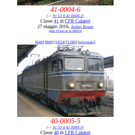
41-0004-6
(->
91 53 0 41 0004 2
)
Classe
41
di
CFR Calatori
27 maggio 2016,
Andrei Birsan
(altre 13 foto di 41-0004-6)
[
640
] [
800
] [
1024
] [
1280
] [
originale
]
40-0005-5
(->
91 53 0 41 0005 9
)
Classe
40
di
CFR Calatori