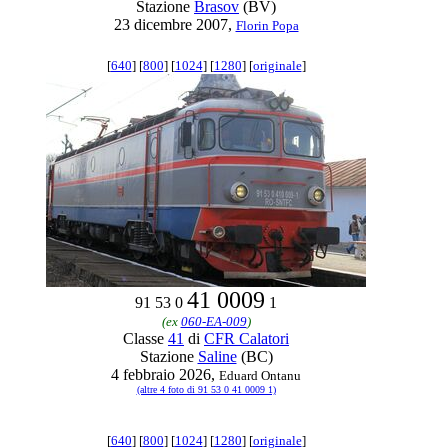
Stazione
Brasov
(BV)
23 dicembre 2007,
Florin Popa
[
640
] [
800
] [
1024
] [
1280
] [
originale
]
41 0009
91 53 0
1
(ex
060-EA-009
)
Classe
41
di
CFR Calatori
Stazione
Saline
(BC)
4 febbraio 2026,
Eduard Ontanu
(altre 4 foto di 91 53 0 41 0009 1)
[
640
] [
800
] [
1024
] [
1280
] [
originale
]