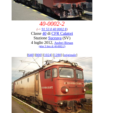
40-0002-2
(->
91 53 0 40 0002 8
)
Classe
40
di
CFR Calatori
Stazione
Suceava
(SV)
4 luglio 2012,
Andrei Birsan
(altre 3 foto di 40-0002-2)
[
640
] [
800
] [
1024
] [
1280
] [
originale
]