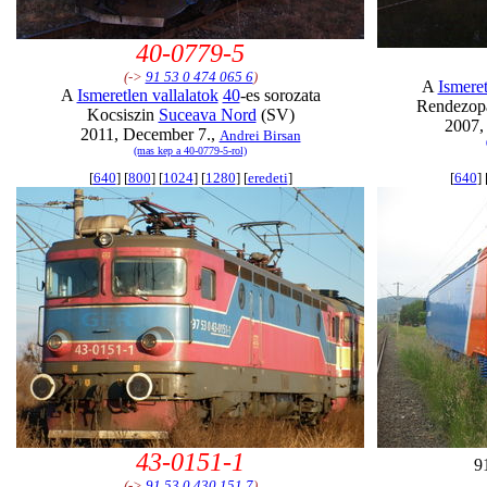
40-0779-5
(->
91 53 0 474 065 6
)
A
Ismeret
A
Ismeretlen vallalatok
40
-es sorozata
Rendezop
Kocsiszin
Suceava Nord
(SV)
2007,
2011, December 7.,
Andrei Birsan
(mas kep a 40-0779-5-rol)
[
640
] [
800
] [
1024
] [
1280
] [
eredeti
]
[
640
] 
43-0151-1
9
(->
91 53 0 430 151 7
)