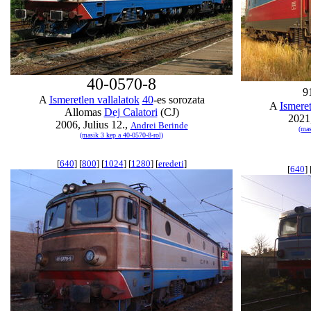
40-0570-8
9
A
Ismeretlen vallalatok
40
-es sorozata
A
Ismeret
Allomas
Dej Calatori
(CJ)
2021,
2006, Julius 12.,
Andrei Berinde
(mas
(masik 3 kep a 40-0570-8-rol)
[
640
] [
800
] [
1024
] [
1280
] [
eredeti
]
[
640
] 