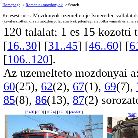
Homepage
->
Romaniai mozdonyok
-> Search
Mozdonyok uzemeltetoje Ismeretlen vallalatok
Keresesi kulcs:
(kivalasztottam olyan mozdonyolat amelyek jelenlegi alapotba vannak es amelye
120
1 es 15
talalat;
kozotti 
[
16..30
] [
31..45
] [
46..60
] [
6
[
106..120
].
Az uzemelteto mozdonyai a
60
(25),
62
(2),
67
(1),
69
(7),
85
(8),
86
(13),
87
(2) sorozat
[
640
] [
800
] [
1024
] [
1280
] [
eredeti
]
[
640
] 