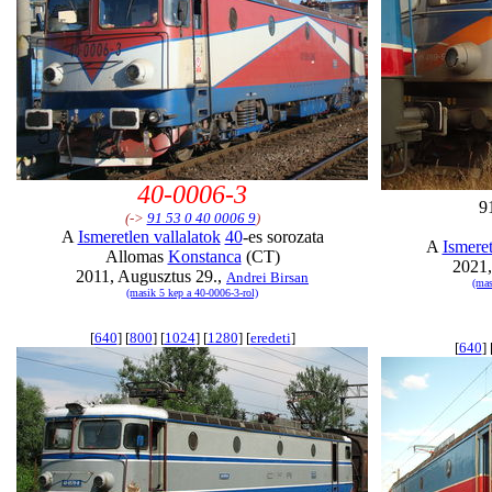
40-0006-3
9
(->
91 53 0 40 0006 9
)
A
Ismeretlen vallalatok
40
-es sorozata
A
Ismeret
Allomas
Konstanca
(CT)
2021,
2011, Augusztus 29.,
Andrei Birsan
(mas
(masik 5 kep a 40-0006-3-rol)
[
640
] [
800
] [
1024
] [
1280
] [
eredeti
]
[
640
] 