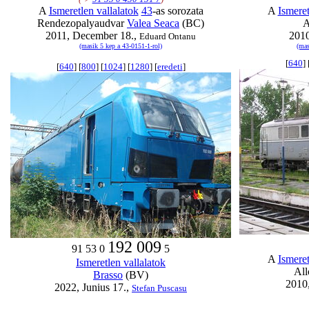
A
Ismeretlen vallalatok
43
-as sorozata
A
Ismeret
Rendezopalyaudvar
Valea Seaca
(BC)
A
2011, December 18.,
2010
Eduard Ontanu
(masik 5 kep a 43-0151-1-rol)
(mas
[
640
] 
[
640
] [
800
] [
1024
] [
1280
] [
eredeti
]
192 009
91 53 0
5
A
Ismeret
Ismeretlen vallalatok
Al
Brasso
(BV)
2010
2022, Junius 17.,
Stefan Puscasu