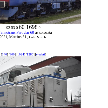
60 1698
92 53 0
9
Tehnotrans Feroviar
60
-as sorozata
2021, Marcius 31.,
Calin Strimbu
[
640
] [
800
] [
1024
] [
1280
] [
eredeti
]