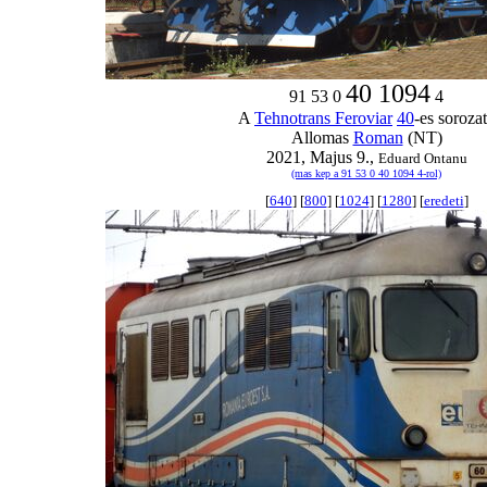
40 1094
91 53 0
4
A
Tehnotrans Feroviar
40
-es soroza
Allomas
Roman
(NT)
2021, Majus 9.,
Eduard Ontanu
(mas kep a 91 53 0 40 1094 4-rol)
[
640
] [
800
] [
1024
] [
1280
] [
eredeti
]