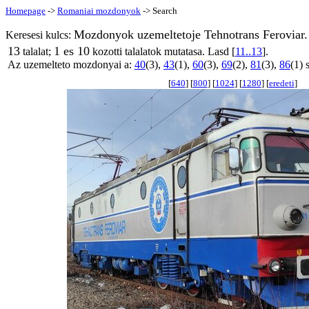
Homepage
->
Romaniai mozdonyok
-> Search
Mozdonyok uzemeltetoje Tehnotrans Feroviar.
Keresesi kulcs:
13
1 es 10
talalat;
kozotti talalatok mutatasa. Lasd [
11..13
].
Az uzemelteto mozdonyai a:
40
(3),
43
(1),
60
(3),
69
(2),
81
(3),
86
(1) 
[
640
] [
800
] [
1024
] [
1280
] [
eredeti
]