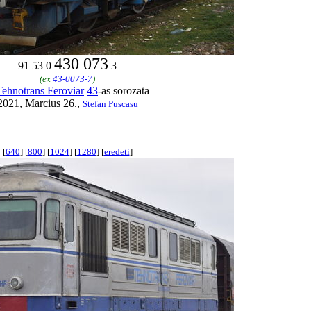
430 073
91 53 0
3
(ex
43-0073-7
)
Tehnotrans Feroviar
43
-as sorozata
2021, Marcius 26.,
Stefan Puscasu
[
640
] [
800
] [
1024
] [
1280
] [
eredeti
]