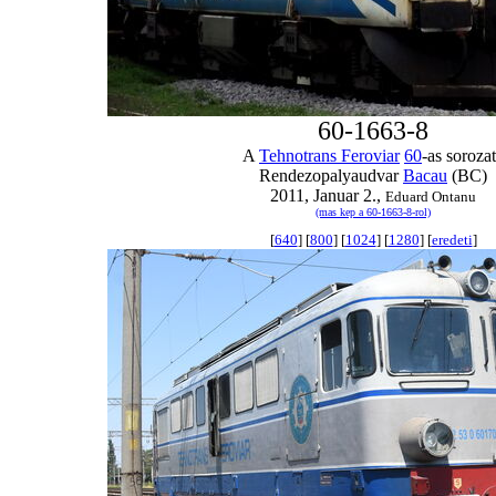
60-1663-8
A
Tehnotrans Feroviar
60
-as soroza
Rendezopalyaudvar
Bacau
(BC)
2011, Januar 2.,
Eduard Ontanu
(mas kep a 60-1663-8-rol)
[
640
] [
800
] [
1024
] [
1280
] [
eredeti
]