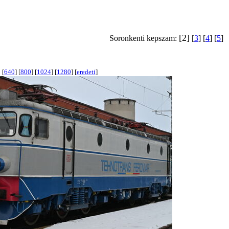
[2]
Soronkenti kepszam:
[
3
] [
4
] [
5
]
[
640
] [
800
] [
1024
] [
1280
] [
eredeti
]