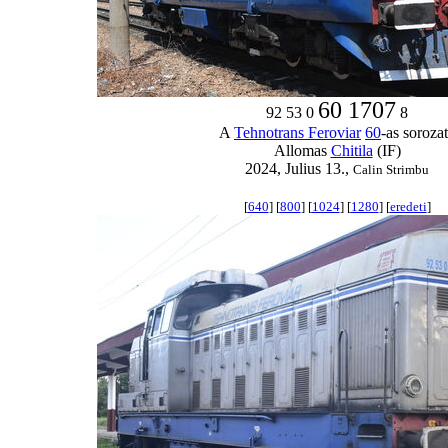
60 1707
92 53 0
8
A
Tehnotrans Feroviar
60
-as soroza
Allomas
Chitila
(IF)
2024, Julius 13.,
Calin Strimbu
[
640
] [
800
] [
1024
] [
1280
] [
eredeti
]