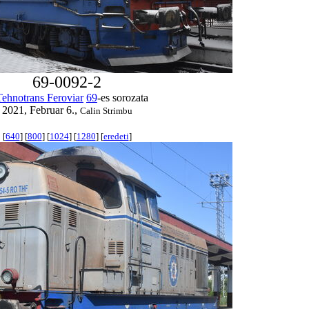
69-0092-2
Tehnotrans Feroviar
69
-es sorozata
2021, Februar 6.,
Calin Strimbu
[
640
] [
800
] [
1024
] [
1280
] [
eredeti
]