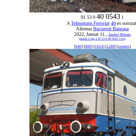
40 0543
91 53 0
1
A
Tehnotrans Feroviar
40
-es soroza
Allomas
Bucuresti Baneasa
2022, Januar 11.,
Andrei Birsan
(masik 2 kep a 91 53 0 40 0543 1-rol)
[
640
] [
800
] [
1024
] [
1280
] [
eredeti
]