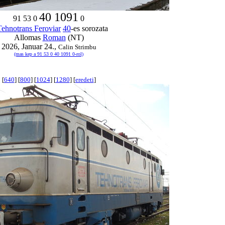
40 1091
91 53 0
0
Tehnotrans Feroviar
40
-es sorozata
Allomas
Roman
(NT)
2026, Januar 24.,
Calin Strimbu
(mas kep a 91 53 0 40 1091 0-rol)
[
640
] [
800
] [
1024
] [
1280
] [
eredeti
]