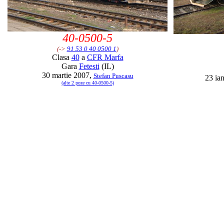
40-0500-5
(->
91 53 0 40 0500 1
)
Clasa
40
a
CFR Marfa
Gara
Fetesti
(IL)
30 martie 2007,
Stefan Puscasu
23 ia
(alte 2 poze cu 40-0500-5)