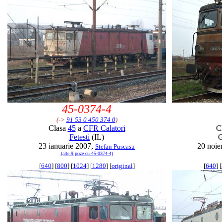
45-0374-4
(->
91 53 0 450 374 0
)
Clasa
45
a
CFR Calatori
C
Fetesti
(IL)
23 ianuarie 2007,
20 noie
Stefan Puscasu
(alte 9 poze cu 45-0374-4)
[
640
] [
800
] [
1024
] [
1280
] [
original
]
[
640
] [