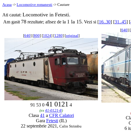
Acasa
->
Locomotive romanesti
-> Cautare
Locomotive in Fetesti.
Ati cautat:
78
1 la 15
Am gasit
rezultate; afisez de la
. Vezi si [
16..30
] [
31..45
] [
[
640
] [
[
640
] [
800
] [
1024
] [
1280
] [
original
]
41 0121
91 53 0
4
(ex
41-0121-8
)
Clasa
41
a
CFR Calatori
Cl
Gara
Fetesti
(IL)
22 septembrie 2021,
Calin Strimbu
6 i