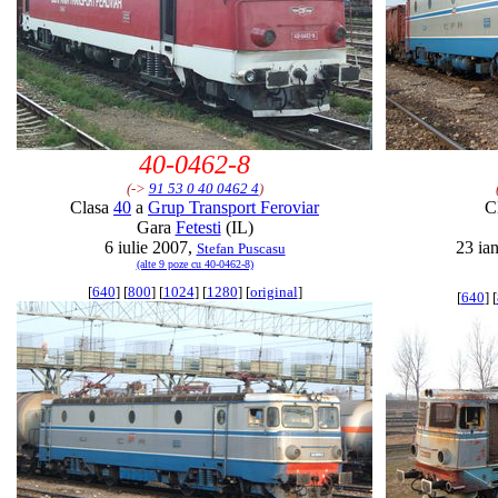
40-0462-8
(->
91 53 0 40 0462 4
)
Clasa
40
a
Grup Transport Feroviar
C
Gara
Fetesti
(IL)
6 iulie 2007,
23 ia
Stefan Puscasu
(alte 9 poze cu 40-0462-8)
[
640
] [
800
] [
1024
] [
1280
] [
original
]
[
640
] [