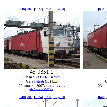
[
640
] [
800
] [
1024
] [
1280
] [
original
]
[
640
] [
45-0351-2
Clasa
45
a
CFR Calatori
Cl
Gara
Fetesti
(IL)
[....]
23 ianuarie 2007,
23 ia
Stefan Puscasu
(alte 9 poze cu 45-0351-2)
[
640
] [
800
] [
1024
] [
1280
] [
original
]
[
640
] [